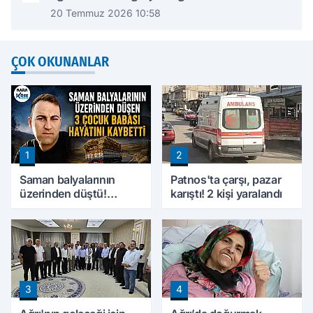
20 Temmuz 2026 10:58
ÇOK OKUNANLAR
1
2
Saman balyalarının
Patnos'ta çarşı, pazar
üzerinden düştü!
karıştı! 2 kişi yaralandı
Ağrı'da 3 çocuk babası
hayatını kaybetti
3
4