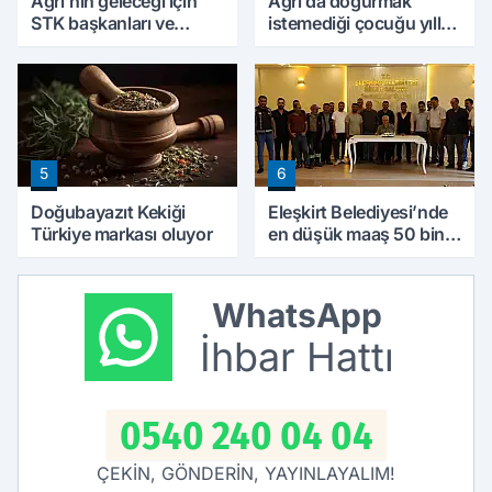
Ağrı'nın geleceği için
Ağrı’da doğurmak
STK başkanları ve
istemediği çocuğu yıllar
kanaat önderleri bir
sonra annesine hayat
araya geldi
verdi
5
6
Doğubayazıt Kekiği
Eleşkirt Belediyesi’nde
Türkiye markası oluyor
en düşük maaş 50 bin
lira oldu
WhatsApp
İhbar Hattı
0540 240 04 04
ÇEKİN, GÖNDERİN, YAYINLAYALIM!