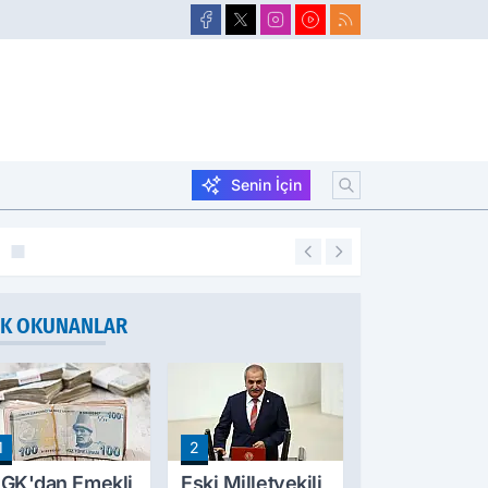
Senin İçin
21:40
Taşlıçay'da Yaz K
K OKUNANLAR
1
2
GK'dan Emekli
Eski Milletvekili