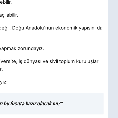
bilir,
ılabilir.
 değil, Doğu Anadolu'nun ekonomik yapısını da
 yapmak zorundayız.
ersite, iş dünyası ve sivil toplum kuruluşları
r.
yız:
ı bu fırsata hazır olacak mı?"