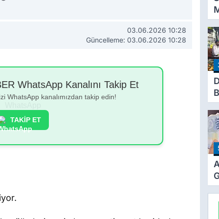
M
K
03.06.2026 10:28
D
Güncelleme: 03.06.2026 10:28
P
A
T
D
 WhatsApp Kanalını Takip Et
B
bizi WhatsApp kanalımızdan takip edin!
E
B
TAKİP ET
s
A
G
Z
iyor.
Z
Ö