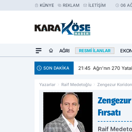
KÜNYE
REKLAM
İLETIŞIM
06 A
AĞRI
EKO
RESMI İLANLAR
e kutlandı
21:45
Ağrı'nın 270 Yat
SON DAKİKA
Yazarlar
Raif Medetoğlu
Zengezur Koridoru 
Zengezur 
Fırsatı
Raif Medeto