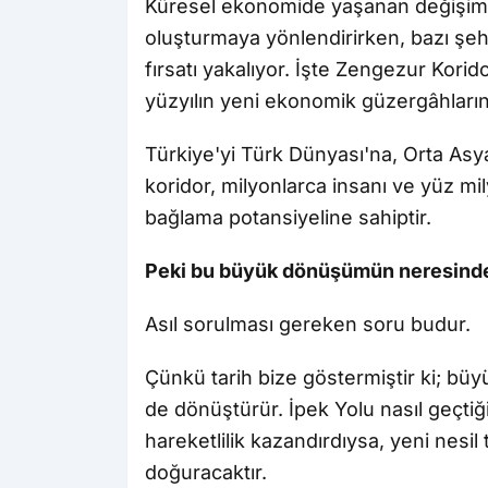
Küresel ekonomide yaşanan değişimler,
oluşturmaya yönlendirirken, bazı ş
fırsatı yakalıyor. İşte Zengezur Korido
yüzyılın yeni ekonomik güzergâhlarınd
Türkiye'yi Türk Dünyası'na, Orta Asy
koridor, milyonlarca insanı ve yüz mily
bağlama potansiyeline sahiptir.
Peki bu büyük dönüşümün neresind
Asıl sorulması gereken soru budur.
Çünkü tarih bize göstermiştir ki; büyük
de dönüştürür. İpek Yolu nasıl geçtiğ
hareketlilik kazandırdıysa, yeni nesil
doğuracaktır.