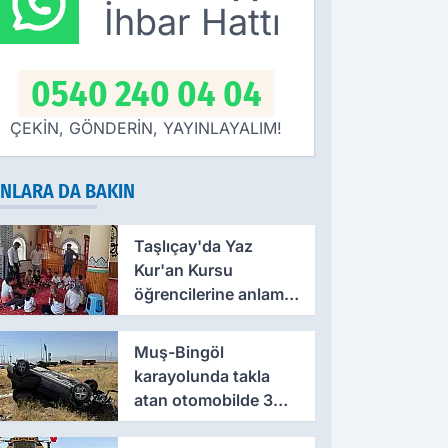
arih Netleşti
ziyaret
İhbar Hattı
0540 240 04 04
ÇEKİN, GÖNDERİN, YAYINLAYALIM!
NLARA DA BAKIN
Taşlıçay'da Yaz
Kur'an Kursu
öğrencilerine anlamlı
ziyaret
Muş-Bingöl
karayolunda takla
atan otomobilde 3
kişi yaralandı