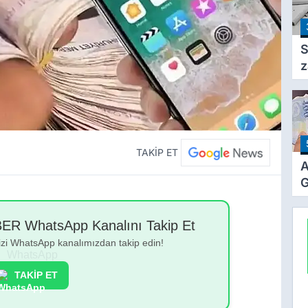
A
T
S
z
F
a
TAKİP ET
A
G
Z
Z
 WhatsApp Kanalını Takip Et
Ö
bizi WhatsApp kanalımızdan takip edin!
T
TAKİP ET