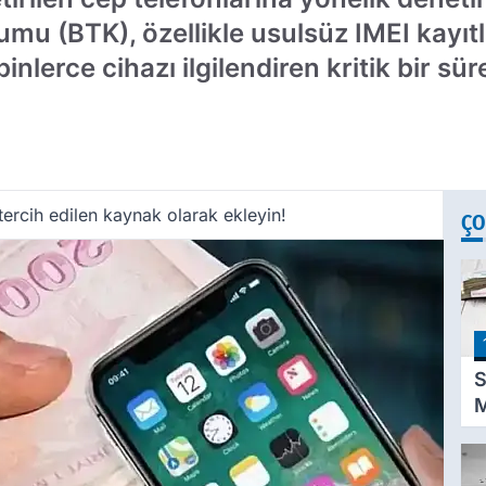
rumu (BTK), özellikle usulsüz IMEI kayıtla
lerce cihazı ilgilendiren kritik bir süre
ercih edilen kaynak olarak ekleyin!
ÇO
S
M
K
D
P