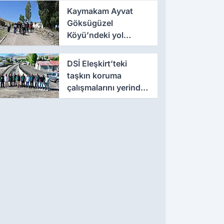
Kaymakam Ayvat
Göksügüzel
Köyü’ndeki yol
çalışmalarını yerinde
inceledi
DSİ Eleşkirt’teki
taşkın koruma
çalışmalarını yerinde
inceledi