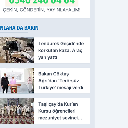
0540 240 04 04
ÇEKİN, GÖNDERİN, YAYINLAYALIM!
NLARA DA BAKIN
Tendürek Geçidi'nde
korkutan kaza: Araç
yan yattı
Bakan Göktaş
Ağrı’dan ‘Terörsüz
Türkiye’ mesajı verdi
Taşlıçay’da Kur’an
Kursu öğrencileri
mezuniyet sevinci
yaşadı