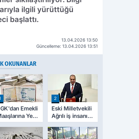
rıyla ilgili yürüttüğü
ci başlattı.
13.04.2026 13:50
Güncelleme: 13.04.2026 13:51
K OKUNANLAR
1
2
GK'dan Emekli
Eski Milletvekili
aaşlarına Yeni
Ağrılı iş insanı
esinti
hayatını kaybetti
üzenlemesi!
rim Borçları