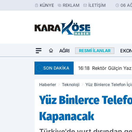
KÜNYE
REKLAM
İLETIŞIM
06 A
AĞRI
EKO
RESMI İLANLAR
16:18
Rektör Gülçin Yaz Kur'an Kur
SON DAKİKA
Haberler
Teknoloji
Yüz Binlerce Telefon İç
Yüz Binlerce Telefo
Kapanacak
Türkiye'de yurt dışından geti