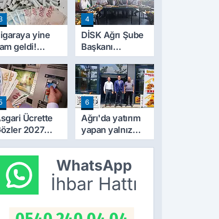
ylıklardan
3
4
ahsil Edilecek
igaraya yine
DİSK Ağrı Şube
am geldi!
Başkanı
iyatlar 10 TL
Erincik'ten Ağrı
rttı
Belediyesi'ne
sert tepki!
5
6
sgari Ücrette
Ağrı'da yatırım
özler 2027
yapan yalnız
ammında! İlk
bırakılmıyor!
amlı Maaşın
Defterdar
WhatsApp
deneceği
Şimşek'ten
arih Netleşti
ziyaret
İhbar Hattı