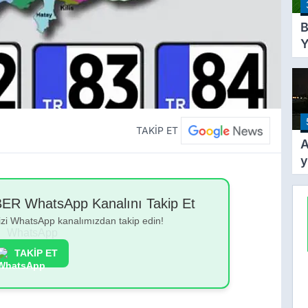
B
Y
Y
T
A
Y
Ş
TAKİP ET
A
y
k
y
 WhatsApp Kanalını Takip Et
g
bizi WhatsApp kanalımızdan takip edin!
TAKİP ET