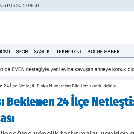
ĞUSTOS 2026 08:31
NOMI
SPOR
SAĞLIK
TEKNOLOJI
BÖLGE HABER
ı'da EVEK desteğiyle yeni evine kavuşan anneye konuk ol
n 24 İlçe Netleşti: Plaka Numaraları Bile Hazırlandı İddiası
ı Beklenen 24 İlçe Netleşti
iası
abileceğine yönelik tartışmalar yeniden