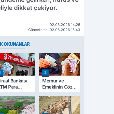
liyle dikkat çekiyor.
02.06.2026 14:25
Güncelleme: 02.06.2026 15:43
K OKUNANLAR
1
2
iraat Bankası
Memur ve
TM Para
Emeklinin Gözü
ekme Limitini
Ocak
rtırdı: Günlük
Zammında: İlk
cretsiz Limit
Hesaplamalar
0 Bin TL Oldu
Belli Olmaya