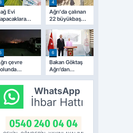
3
4
Başladı
ağ Evi
Ağrı'da çalınan
apacaklara
22 büyükbaş
eni Dönem:
hayvandan 15’i
arım
Doğubayazıt’ta
razilerinde
bulundu
apılaşma
5
6
artları Değişti
ğrı çevre
Bakan Göktaş
olunda
Ağrı’dan
orkutan
‘Terörsüz
angın! alevler
Türkiye’ mesajı
WhatsApp
eceyi aydınlattı
verdi
İhbar Hattı
0540 240 04 04