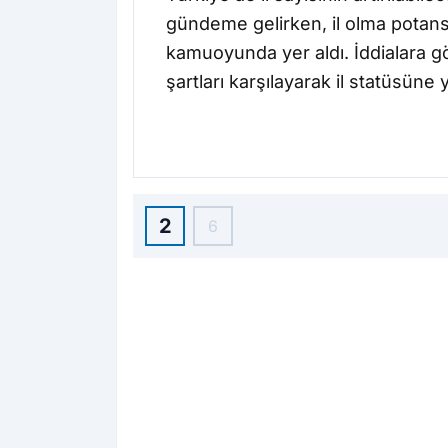
gündeme gelirken, il olma potansiye
kamuoyunda yer aldı. İddialara gö
şartları karşılayarak il statüsüne
2
6