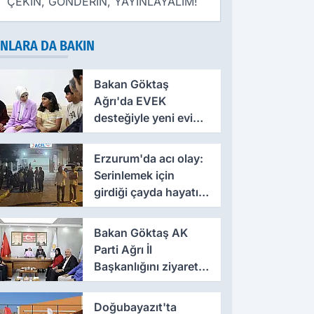
ÇEKİN, GÖNDERİN, YAYINLAYALIM!
NLARA DA BAKIN
Bakan Göktaş
Ağrı'da EVEK
desteğiyle yeni evine
kavuşan anneye
konuk oldu
Erzurum'da acı olay:
Serinlemek için
girdiği çayda hayatını
kaybetti
Bakan Göktaş AK
Parti Ağrı İl
Başkanlığını ziyaret
etti
Doğubayazıt'ta