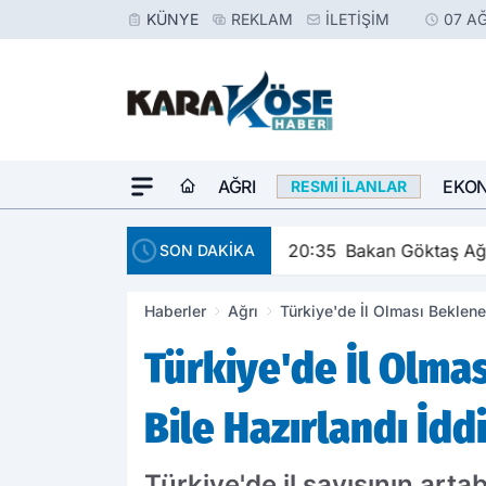
KÜNYE
REKLAM
İLETIŞIM
07 A
AĞRI
EKO
RESMI İLANLAR
20:35
Bakan Göktaş Ağr
SON DAKİKA
Haberler
Ağrı
Türkiye'de İl Olması Beklene
Türkiye'de İl Olmas
Bile Hazırlandı İdd
Türkiye'de il sayısının art