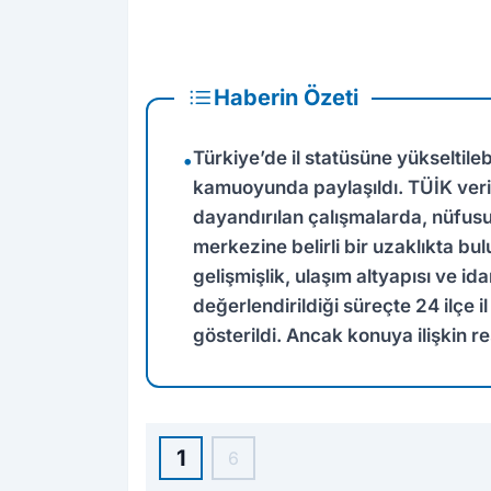
Haberin Özeti
Türkiye’de il statüsüne yükseltilebil
•
kamuoyunda paylaşıldı. TÜİK veri
dayandırılan çalışmalarda, nüfusu
merkezine belirli bir uzaklıkta bul
gelişmişlik, ulaşım altyapısı ve idar
değerlendirildiği süreçte 24 ilçe i
gösterildi. Ancak konuya ilişkin r
1
6