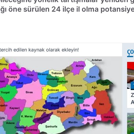
ığı öne sürülen 24 ilçe il olma potansiye
ercih edilen kaynak olarak ekleyin!
ÇO
Z
A
Ç
A
Ü
3