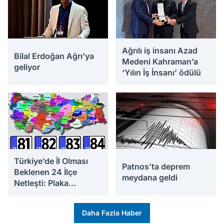
Ağrılı iş insanı Azad
Bilal Erdoğan Ağrı'ya
Medeni Kahraman’a
geliyor
‘Yılın İş İnsanı’ ödülü
Türkiye’de İl Olması
Patnos’ta deprem
Beklenen 24 İlçe
meydana geldi
Netleşti: Plaka
Numaraları Bile
Hazırlandı İddiası
Daha Fazla Haber