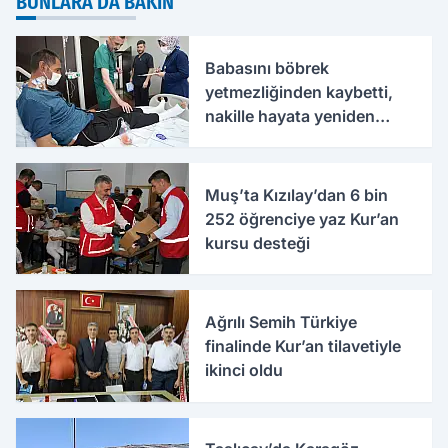
BUNLARA DA BAKIN
Babasını böbrek
yetmezliğinden kaybetti,
nakille hayata yeniden
tutundu
Muş’ta Kızılay’dan 6 bin
252 öğrenciye yaz Kur’an
kursu desteği
Ağrılı Semih Türkiye
finalinde Kur’an tilavetiyle
ikinci oldu