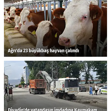
Ağrı'da 23 büyükbaş hayvan çalındı
Diyadin'de vatandaşın imdadına Kaymakam