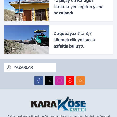
Taşlıçay’da Karagöz
İlkokulu yeni eğitim yılına
hazırlandı
Doğubayazıt’ta 3,7
kilometrelik yol sıcak
asfaltla buluştu
YAZARLAR
Ağrı haber sitesi, Ağrı son dakika haberlerini, güncel