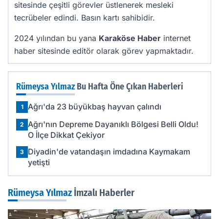
sitesinde çeşitli görevler üstlenerek mesleki
tecrübeler edindi. Basın kartı sahibidir.
2024 yılından bu yana
Karaköse Haber
internet
haber sitesinde editör olarak görev yapmaktadır.
Rümeysa Yılmaz
Bu Hafta Öne Çıkan Haberleri
Ağrı'da 23 büyükbaş hayvan çalındı
1
Ağrı'nın Depreme Dayanıklı Bölgesi Belli Oldu!
2
O İlçe Dikkat Çekiyor
Diyadin'de vatandaşın imdadına Kaymakam
3
yetişti
Rümeysa Yılmaz
İmzalı Haberler