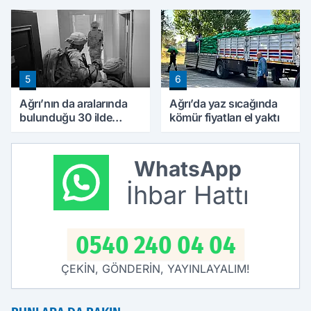
ilgi görüyor
5
6
Ağrı’nın da aralarında
Ağrı’da yaz sıcağında
bulunduğu 30 ilde
kömür fiyatları el yaktı
DEAŞ operasyonu: 104
şüpheli yakalandı
WhatsApp
İhbar Hattı
0540 240 04 04
ÇEKİN, GÖNDERİN, YAYINLAYALIM!