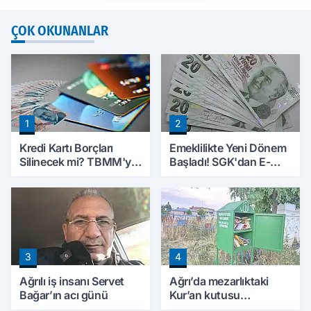
ÇOK OKUNANLAR
1
2
Kredi Kartı Borçları
Emeklilikte Yeni Dönem
Silinecek mi? TBMM'ye
Başladı! SGK'dan E-
Sunulan Tekliflerin
Devlet Hamlesi
Ayrıntıları Belli Oldu
3
4
Ağrılı iş insanı Servet
Ağrı’da mezarlıktaki
Bağar’ın acı günü
Kur’an kutusu
vatandaşlardan yoğun