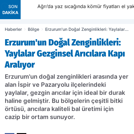
Ağrı’da yaz sıcağında kömür fiyatları el yaktı
SON
DAKİKA
Haberler
Bölge
Erzurum'un Doğal Zenginlikleri: Yaylalar
Gezginsel Arıcılara Kapı Aralıyor
Erzurum'un Doğal Zenginlikleri:
Yaylalar Gezginsel Arıcılara Kapı
Aralıyor
Erzurum'un doğal zenginlikleri arasında yer
alan İspir ve Pazaryolu ilçelerindeki
yaylalar, gezgin arıcılar için ideal bir durak
haline gelmiştir. Bu bölgelerin çeşitli bitki
örtüsü, arıcılara kaliteli bal üretimi için
cazip bir ortam sunuyor.