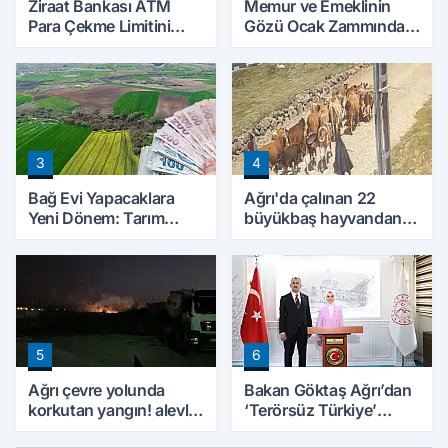
Ziraat Bankası ATM
Memur ve Emeklinin
Para Çekme Limitini
Gözü Ocak Zammında:
Artırdı: Günlük Ücretsiz
İlk Hesaplamalar Belli
Limit 30 Bin TL Oldu
Olmaya Başladı
3
4
Bağ Evi Yapacaklara
Ağrı'da çalınan 22
Yeni Dönem: Tarım
büyükbaş hayvandan
Arazilerinde Yapılaşma
15’i Doğubayazıt’ta
Şartları Değişti
bulundu
5
6
Ağrı çevre yolunda
Bakan Göktaş Ağrı’dan
korkutan yangın! alevler
‘Terörsüz Türkiye’
geceyi aydınlattı
mesajı verdi