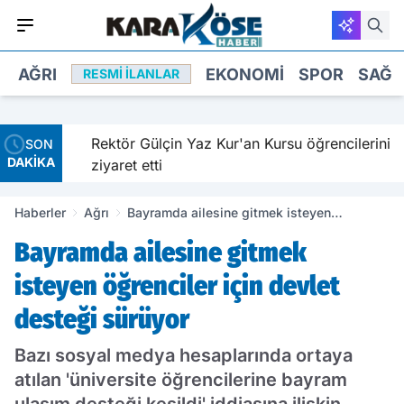
AĞRI
EKONOMI
SPOR
SAĞL
RESMI İLANLAR
aldırıldı
Rektör Gülçin Yaz Kur'an Kursu öğrencilerini
SON
DAKİKA
ziyaret etti
Haberler
Ağrı
Bayramda ailesine gitmek isteyen
öğrenciler için devlet desteği sürüyor
Bayramda ailesine gitmek
isteyen öğrenciler için devlet
desteği sürüyor
Bazı sosyal medya hesaplarında ortaya
atılan 'üniversite öğrencilerine bayram