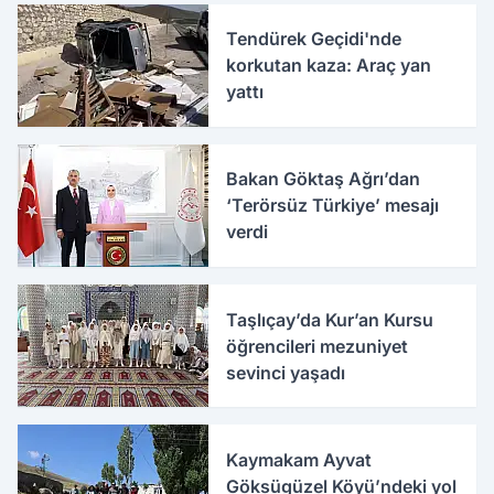
Tendürek Geçidi'nde
korkutan kaza: Araç yan
yattı
Bakan Göktaş Ağrı’dan
‘Terörsüz Türkiye’ mesajı
verdi
Taşlıçay’da Kur’an Kursu
öğrencileri mezuniyet
sevinci yaşadı
Kaymakam Ayvat
Göksügüzel Köyü’ndeki yol