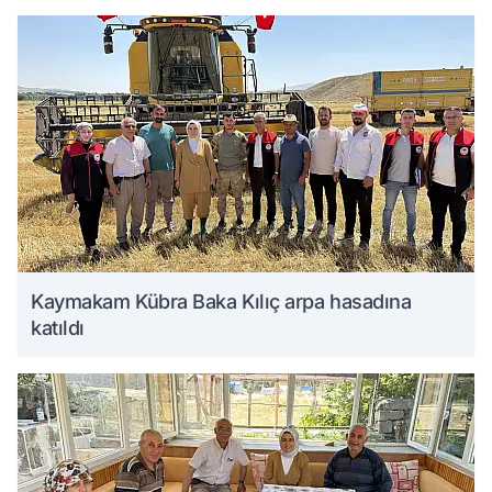
Kaymakam Kübra Baka Kılıç arpa hasadına
katıldı