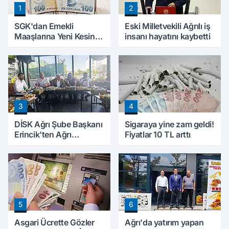
1
2
SGK'dan Emekli
Eski Milletvekili Ağrılı iş
Maaşlarına Yeni Kesinti
insanı hayatını kaybetti
Düzenlemesi! Prim
Borçları Aylıklardan
Tahsil Edilecek
3
4
DİSK Ağrı Şube Başkanı
Sigaraya yine zam geldi!
Erincik'ten Ağrı
Fiyatlar 10 TL arttı
Belediyesi'ne sert tepki!
5
6
Asgari Ücrette Gözler
Ağrı'da yatırım yapan