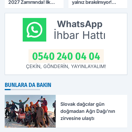
2027 Zammında! İlk
yalnız bırakılmıyor!
Zamlı Maaşın
Defterdar Şimşek'ten
Ödeneceği Tarih
ziyaret
Netleşti
WhatsApp
İhbar Hattı
0540 240 04 04
ÇEKİN, GÖNDERİN, YAYINLAYALIM!
BUNLARA DA BAKIN
Slovak dağcılar gün
doğmadan Ağrı Dağı'nın
zirvesine ulaştı