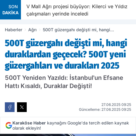
ldu
V Mall Ağrı projesi büyüyor: Kilerci ve Yıldız
SON
DAKİKA
çalışmaları yerinde inceledi
Haberler
Ağrı
500T güzergahı değişti mi, hangi
duraklardan geçecek? 500T yeni
500T güzergahı değişti mi, hangi
güzergahları ve durakları 2025
duraklardan geçecek? 500T yeni
güzergahları ve durakları 2025
500T Yeniden Yazıldı: İstanbul'un Efsane
Hattı Kısaldı, Duraklar Değişti!
27.06.2025 09:25
Güncelleme: 27.06.2025 09:25
Karaköse Haber
kaynağını Google'da tercih edilen kaynak
olarak ekleyin!