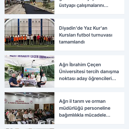
üstyapı çalışmalarını
sürdürüyor
Diyadin'de Yaz Kur'an
Kursları futbol turnuvası
tamamlandı
Ağrı İbrahim Çeçen
Üniversitesi tercih danışma
noktası aday öğrencileri
ağırlıyor
Ağrı il tarım ve orman
müdürlüğü personeline
bağımlılıkla mücadele
eğitimi