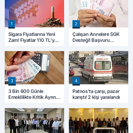
1
2
Sigara Fiyatlarına Yeni
Çalışan Annelere SGK
Zam! Fiyatlar 110 TL'ye
Desteği! Başvuru
Yükseldi
Yapmadan Doğum
Parası Alabilecekler
3
4
3 Bin 600 Günle
Patnos'ta çarşı, pazar
Emeklilikte Kritik Ayrıntı!
karıştı! 2 kişi yaralandı
Yapılacak Hata Emeklilik
Hesabını Değiştirebilir