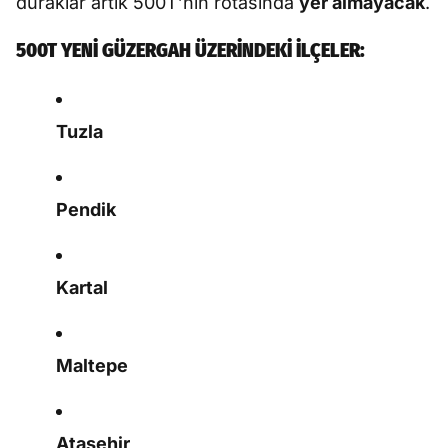
duraklar artık 500T’nin rotasında
yer almayacak
.
500T YENİ GÜZERGAH ÜZERİNDEKİ İLÇELER:
Tuzla
Pendik
Kartal
Maltepe
Ataşehir