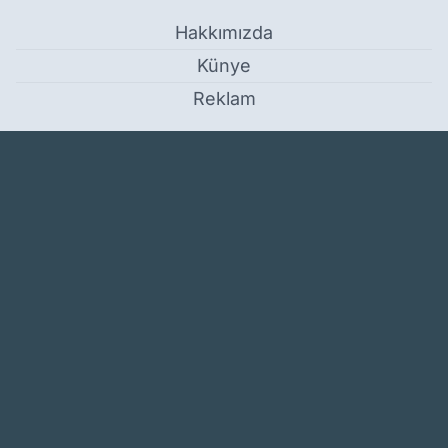
Hakkımızda
Künye
Reklam
Kullanım Koşulları
Gizlilik Politikası
Çerez Politikası
KVKK Metni
İletişim Bilgileri
500T güzergahı değişti mi, hangi duraklardan geçecek? 500T
yeni güzergahları ve durakları 2025 - Ağrı
Haber Yazılımı:
Medya İnternet
-
Kulga Haber Yazılımı
v26.7.3