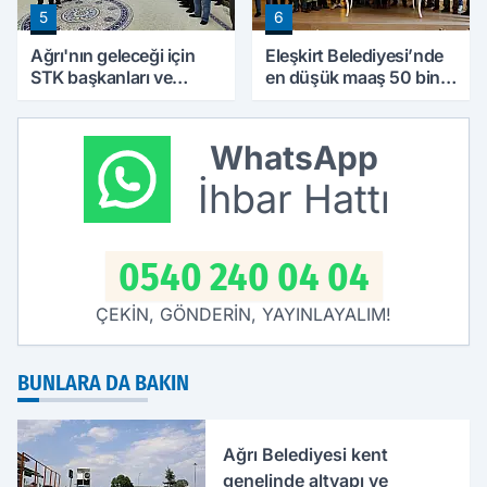
5
6
Ağrı'nın geleceği için
Eleşkirt Belediyesi’nde
STK başkanları ve
en düşük maaş 50 bin
kanaat önderleri bir
lira oldu
araya geldi
WhatsApp
İhbar Hattı
0540 240 04 04
ÇEKİN, GÖNDERİN, YAYINLAYALIM!
BUNLARA DA BAKIN
Ağrı Belediyesi kent
genelinde altyapı ve