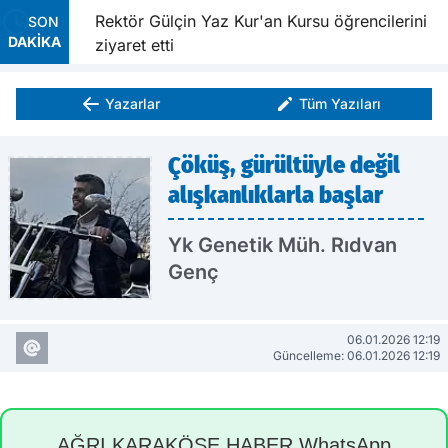
ldırıldı
Rektör Gülçin Yaz Kur'an Kursu öğrencilerini
SON
DAKİKA
ziyaret etti
Yazarlar
Tüm Yazıları
Çöküş, gürültüyle değil
alışkanlıklarla başlar
Yk Genetik Müh. Rıdvan
Genç
06.01.2026 12:19
Güncelleme: 06.01.2026 12:19
AĞRI KARAKÖSE HABER WhatsApp