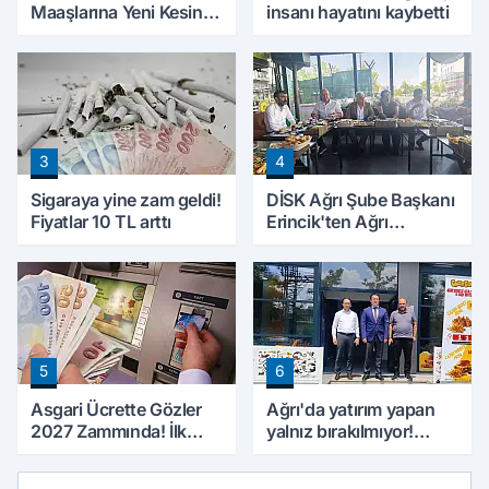
Maaşlarına Yeni Kesinti
insanı hayatını kaybetti
Düzenlemesi! Prim
Borçları Aylıklardan
Tahsil Edilecek
3
4
Sigaraya yine zam geldi!
DİSK Ağrı Şube Başkanı
Fiyatlar 10 TL arttı
Erincik'ten Ağrı
Belediyesi'ne sert tepki!
5
6
Asgari Ücrette Gözler
Ağrı'da yatırım yapan
2027 Zammında! İlk
yalnız bırakılmıyor!
Zamlı Maaşın
Defterdar Şimşek'ten
Ödeneceği Tarih
ziyaret