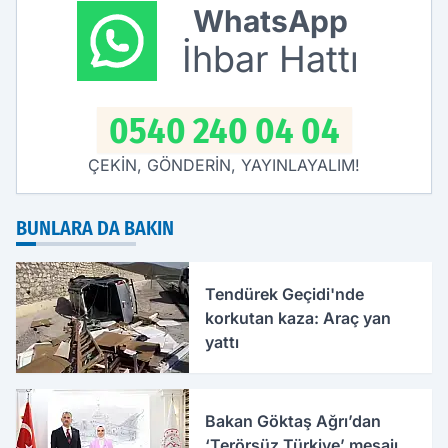
Netleşti
WhatsApp
İhbar Hattı
0540 240 04 04
ÇEKİN, GÖNDERİN, YAYINLAYALIM!
BUNLARA DA BAKIN
Tendürek Geçidi'nde
korkutan kaza: Araç yan
yattı
Bakan Göktaş Ağrı’dan
‘Terörsüz Türkiye’ mesajı