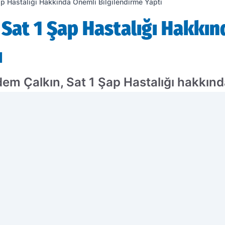
Şap Hastalığı Hakkında Önemli Bilgilendirme Yaptı
, Sat 1 Şap Hastalığı Hakkı
ı
dem Çalkın, Sat 1 Şap Hastalığı hakkında
ne dikkat çekerek, toplumda bilinç oluşt
ine vurgu yaptı. Sağlık alanındaki bu g
yük bir öneme sahip.
ercih edilen kaynak olarak ekleyin!
ÇO