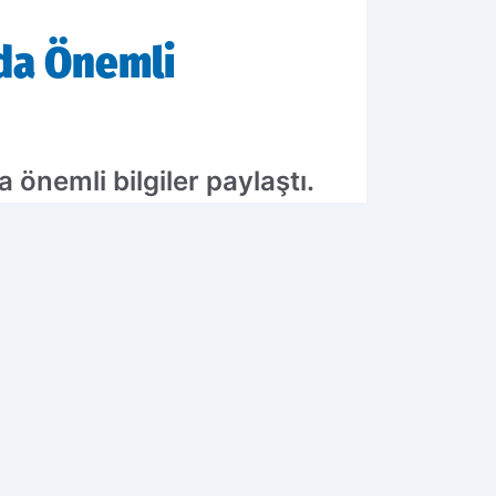
nda Önemli
 önemli bilgiler paylaştı.
urmanın ve gerekli
elişmeler, yerel halkın
21.07.2025 14:10
Güncelleme: 21.07.2025 14:10
K OKUNANLAR