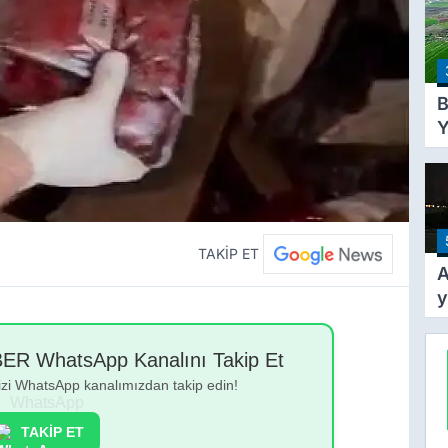
A
Ü
3
B
Y
Y
T
A
Y
Ş
TAKİP ET
A
y
k
y
 WhatsApp Kanalını Takip Et
g
bizi WhatsApp kanalımızdan takip edin!
TAKİP ET