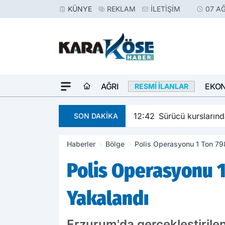
KÜNYE
REKLAM
İLETIŞIM
07 A
AĞRI
EKO
RESMI İLANLAR
12:42
Sürücü kurslarında
SON DAKİKA
Haberler
Bölge
Polis Operasyonu 1 Ton 79
Polis Operasyonu 1
Yakalandı
Erzurum'da gerçekleştirilen