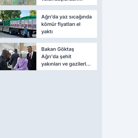
yoğun ilgi görüyor
Ağrı’da yaz sıcağında
kömür fiyatları el
yaktı
Bakan Göktaş
Ağrı'da şehit
yakınları ve gazilerle
bir araya geldi