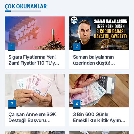
ÇOK OKUNANLAR
1
2
Sigara Fiyatlarına Yeni
Saman balyalarının
Zam! Fiyatlar 110 TL'ye
üzerinden düştü!
Yükseldi
Ağrı'da 3 çocuk babası
hayatını kaybetti
3
4
Çalışan Annelere SGK
3 Bin 600 Günle
Desteği! Başvuru
Emeklilikte Kritik Ayrıntı!
Yapmadan Doğum
Yapılacak Hata Emeklilik
Parası Alabilecekler
Hesabını Değiştirebilir