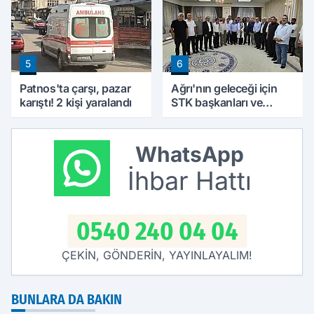
5
6
Patnos'ta çarşı, pazar
Ağrı'nın geleceği için
karıştı! 2 kişi yaralandı
STK başkanları ve
kanaat önderleri bir
araya geldi
WhatsApp
İhbar Hattı
0540 240 04 04
ÇEKİN, GÖNDERİN, YAYINLAYALIM!
BUNLARA DA BAKIN