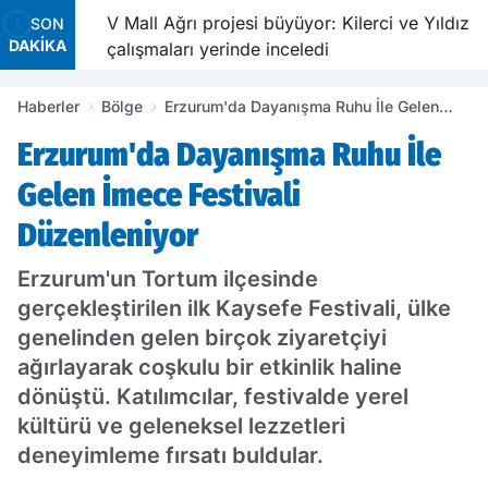
ldu
V Mall Ağrı projesi büyüyor: Kilerci ve Yıldız
SON
DAKİKA
çalışmaları yerinde inceledi
Haberler
Bölge
Erzurum'da Dayanışma Ruhu İle Gelen
İmece Festivali Düzenleniyor
Erzurum'da Dayanışma Ruhu İle
Gelen İmece Festivali
Düzenleniyor
Erzurum'un Tortum ilçesinde
gerçekleştirilen ilk Kaysefe Festivali, ülke
genelinden gelen birçok ziyaretçiyi
ağırlayarak coşkulu bir etkinlik haline
dönüştü. Katılımcılar, festivalde yerel
kültürü ve geleneksel lezzetleri
deneyimleme fırsatı buldular.