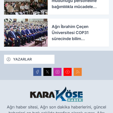
müdürlüğü personeline
bağımlılıkla mücadele
eğitimi
Ağrı İbrahim Çeçen
Üniversitesi COP31
sürecinde bilim
diplomasisine katkı
sunacak
YAZARLAR
Ağrı haber sitesi, Ağrı son dakika haberlerini, güncel