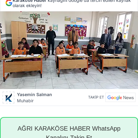
Karaköse Haber
kaynağını Google'da tercih edilen kaynak
olarak ekleyin!
Yasemin Salman
TAKİP ET
Muhabir
AĞRI KARAKÖSE HABER WhatsApp
Kanalını Takip Et