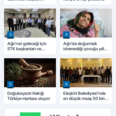
Ağrı'da 3 çocuk babası
hayatını kaybetti
3
4
Ağrı'nın geleceği için
Ağrı’da doğurmak
STK başkanları ve
istemediği çocuğu yıllar
kanaat önderleri bir
sonra annesine hayat
araya geldi
verdi
5
6
Doğubayazıt Kekiği
Eleşkirt Belediyesi’nde
Türkiye markası oluyor
en düşük maaş 50 bin
lira oldu