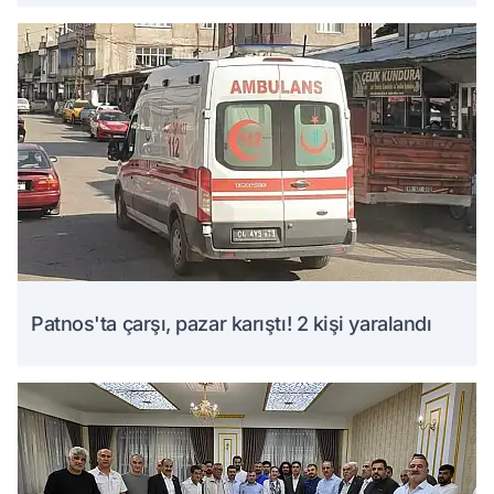
Patnos'ta çarşı, pazar karıştı! 2 kişi yaralandı