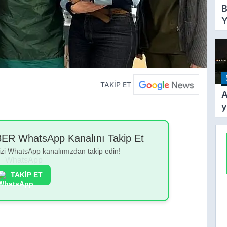
B
Y
Y
T
A
Y
Ş
TAKİP ET
A
y
k
y
 WhatsApp Kanalını Takip Et
g
bizi WhatsApp kanalımızdan takip edin!
TAKİP ET