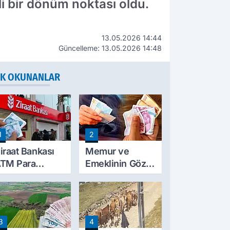
li bir dönüm noktası oldu.
13.05.2026 14:44
Güncelleme: 13.05.2026 14:48
K OKUNANLAR
1
2
iraat Bankası
Memur ve
TM Para
Emeklinin Gözü
ekme Limitini
Ocak
rtırdı: Günlük
Zammında: İlk
cretsiz Limit
Hesaplamalar
0 Bin TL Oldu
Belli Olmaya
3
4
Başladı