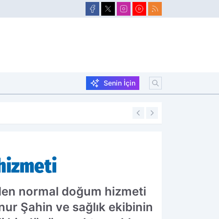
Senin İçin
16:55
Ağrı’da kömürlük
hizmeti
niden normal doğum hizmeti
ur Şahin ve sağlık ekibinin