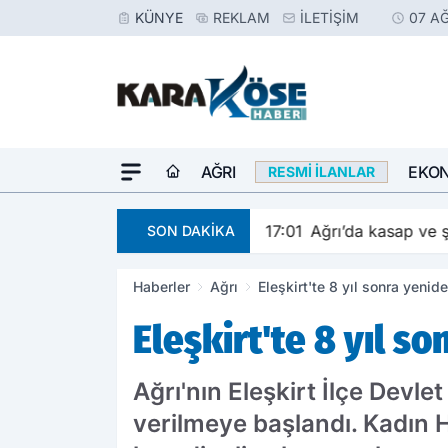
KÜNYE
REKLAM
İLETIŞIM
07 A
AĞRI
EKO
RESMI İLANLAR
17:01
Ağrı’da kasap ve ş
SON DAKİKA
Haberler
Ağrı
Eleşkirt'te 8 yıl sonra yeni
Eleşkirt'te 8 yıl 
Ağrı'nın Eleşkirt İlçe Dev
verilmeye başlandı. Kadın 