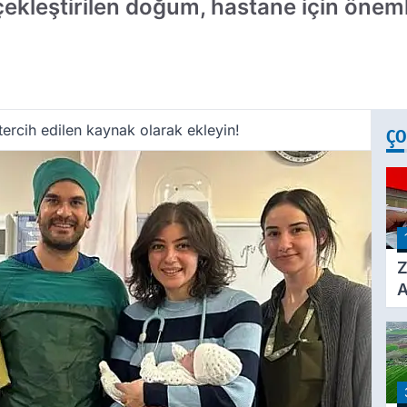
çekleştirilen doğum, hastane için önem
ercih edilen kaynak olarak ekleyin!
ÇO
Z
A
Ç
A
Ü
3