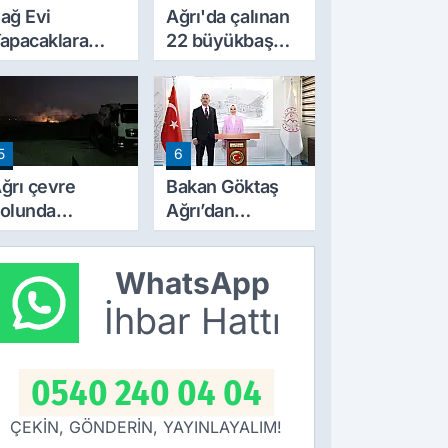
ağ Evi
Ağrı'da çalınan
apacaklara
22 büyükbaş
eni Dönem:
hayvandan 15’i
arım
Doğubayazıt’ta
razilerinde
bulundu
apılaşma
5
6
artları Değişti
ğrı çevre
Bakan Göktaş
olunda
Ağrı’dan
orkutan
‘Terörsüz
angın! alevler
Türkiye’ mesajı
WhatsApp
eceyi aydınlattı
verdi
İhbar Hattı
0540 240 04 04
ÇEKİN, GÖNDERİN, YAYINLAYALIM!