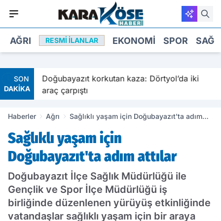
AĞRI
EKONOMI
SPOR
SAĞL
RESMI İLANLAR
Doğubayazıt korkutan kaza: Dörtyol’da iki
SON
DAKİKA
araç çarpıştı
Haberler
Ağrı
Sağlıklı yaşam için Doğubayazıt'ta adım
attılar
Sağlıklı yaşam için
Doğubayazıt'ta adım attılar
Doğubayazıt İlçe Sağlık Müdürlüğü ile
Gençlik ve Spor İlçe Müdürlüğü iş
birliğinde düzenlenen yürüyüş etkinliğinde
vatandaşlar sağlıklı yaşam için bir araya