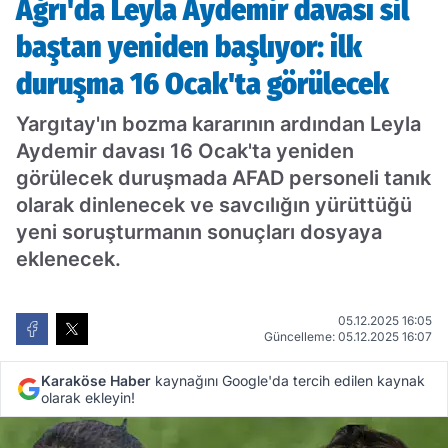
Ağrı'da Leyla Aydemir davası sil
görülecek
baştan yeniden başlıyor: ilk
duruşma 16 Ocak'ta görülecek
Yargıtay'ın bozma kararının ardından Leyla
Aydemir davası 16 Ocak'ta yeniden
görülecek duruşmada AFAD personeli tanık
olarak dinlenecek ve savcılığın yürüttüğü
yeni soruşturmanın sonuçları dosyaya
eklenecek.
05.12.2025 16:05
Güncelleme: 05.12.2025 16:07
Karaköse Haber
kaynağını Google'da tercih edilen kaynak
olarak ekleyin!