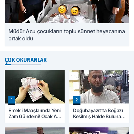
Müdür Acu çocukların toplu sünnet heyecanına
ortak oldu
ÇOK OKUNANLAR
1
2
Emekli Maaşlarında Yeni
Doğubayazıt’ta Boğazı
Zam Gündemi! Ocak Ayı
Kesilmiş Halde Bulunan
İçin Rakamlar
Kişinin Kimliği Belli Oldu
Konuşulmaya Başlandı