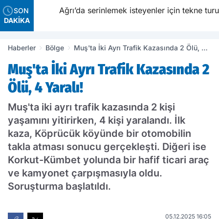
Ağrı’da serinlemek isteyenler için tekne turu
SON
DAKİKA
Haberler
Bölge
Muş'ta İki Ayrı Trafik Kazasında 2 Ölü, 4
Yaralı!
Muş'ta İki Ayrı Trafik Kazasında 2
Ölü, 4 Yaralı!
Muş'ta iki ayrı trafik kazasında 2 kişi
yaşamını yitirirken, 4 kişi yaralandı. İlk
kaza, Köprücük köyünde bir otomobilin
takla atması sonucu gerçekleşti. Diğeri ise
Korkut-Kümbet yolunda bir hafif ticari araç
ve kamyonet çarpışmasıyla oldu.
Soruşturma başlatıldı.
05.12.2025 16:05