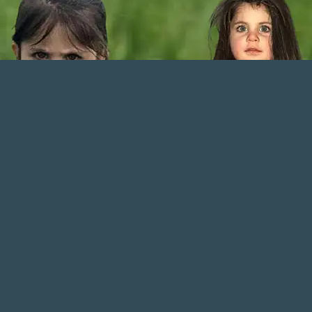
İHA
TAKİP ET
İhlas Haber Ajansı
AĞRI KARAKÖSE HABER WhatsApp
Kanalını Takip Et
En güncel haberler için bizi WhatsApp kanalımızdan takip edin!