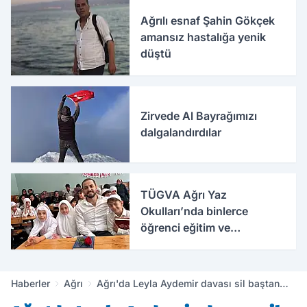
Ağrılı esnaf Şahin Gökçek
amansız hastalığa yenik
düştü
Zirvede Al Bayrağımızı
dalgalandırdılar
TÜGVA Ağrı Yaz
Okulları’nda binlerce
öğrenci eğitim ve
etkinliklerle buluşuyor
Haberler
Ağrı
Ağrı'da Leyla Aydemir davası sil baştan
yeniden başlıyor: ilk duruşma 16 Ocak'ta