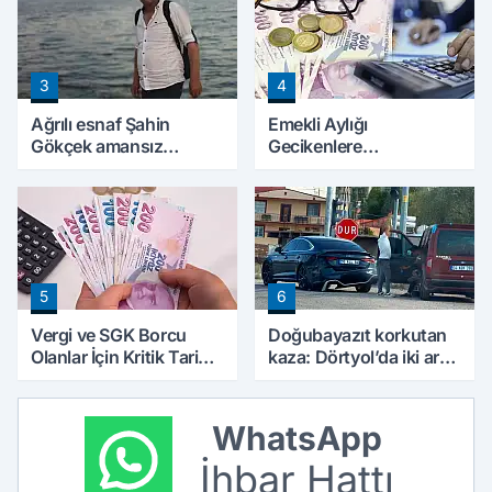
3
4
Ağrılı esnaf Şahin
Emekli Aylığı
Gökçek amansız
Gecikenlere
hastalığa yenik düştü
Yargıtay’dan Kritik
Karar: Faiz Ödenebilir
5
6
Vergi ve SGK Borcu
Doğubayazıt korkutan
Olanlar İçin Kritik Tarih:
kaza: Dörtyol’da iki araç
Başvurular İçin Son Gün
çarpıştı
Yaklaşıyor
WhatsApp
İhbar Hattı