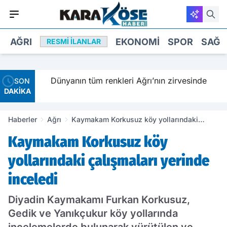
AĞRI
EKONOMI
SPOR
SAĞL
RESMI İLANLAR
ç
Dünyanın tüm renkleri Ağrı’nın zirvesinde
SON
DAKİKA
Haberler
Ağrı
Kaymakam Korkusuz köy yollarındaki
çalışmaları yerinde inceledi
Kaymakam Korkusuz köy
yollarındaki çalışmaları yerinde
inceledi
Diyadin Kaymakamı Furkan Korkusuz,
Gedik ve Yanıkçukur köy yollarında