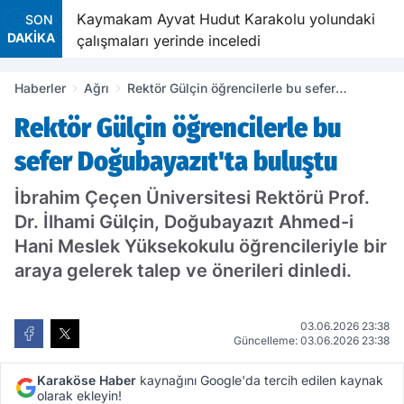
 ADEM
Kaymakam Ayvat Hudut Karakolu yolundaki
SON
DAKİKA
çalışmaları yerinde inceledi
Haberler
Ağrı
Rektör Gülçin öğrencilerle bu sefer
Doğubayazıt'ta buluştu
Rektör Gülçin öğrencilerle bu
sefer Doğubayazıt'ta buluştu
İbrahim Çeçen Üniversitesi Rektörü Prof.
Dr. İlhami Gülçin, Doğubayazıt Ahmed-i
Hani Meslek Yüksekokulu öğrencileriyle bir
araya gelerek talep ve önerileri dinledi.
03.06.2026 23:38
Güncelleme: 03.06.2026 23:38
Karaköse Haber
kaynağını Google'da tercih edilen kaynak
olarak ekleyin!