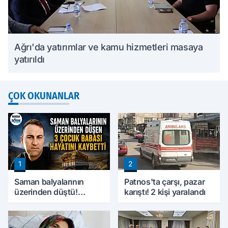
Ağrı'da yatırımlar ve kamu hizmetleri masaya
yatırıldı
ÇOK OKUNANLAR
1
2
Saman balyalarının
Patnos'ta çarşı, pazar
üzerinden düştü!
karıştı! 2 kişi yaralandı
Ağrı'da 3 çocuk babası
hayatını kaybetti