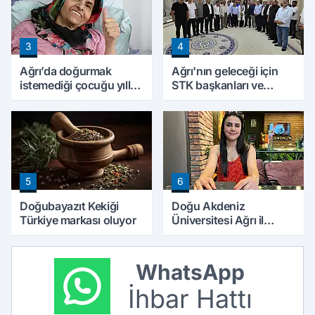
3
4
Ağrı’da doğurmak
Ağrı'nın geleceği için
istemediği çocuğu yıllar
STK başkanları ve
sonra annesine hayat
kanaat önderleri bir
verdi
araya geldi
5
6
Doğubayazıt Kekiği
Doğu Akdeniz
Türkiye markası oluyor
Üniversitesi Ağrı il
temsilciliği hizmete
başladı
WhatsApp
İhbar Hattı