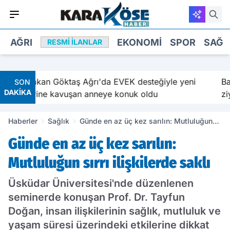
AĞRI
EKONOMI
SPOR
SAĞL
RESMI İLANLAR
an Göktaş Ağrı'da EVEK desteğiyle yeni
Bakan Göktaş 
SON
DAKİKA
ne kavuşan anneye konuk oldu
ziyaret etti
Haberler
Sağlık
Günde en az üç kez sarılın: Mutluluğun
sırrı ilişkilerde saklı
Günde en az üç kez sarılın:
Mutluluğun sırrı ilişkilerde saklı
Üsküdar Üniversitesi'nde düzenlenen
seminerde konuşan Prof. Dr. Tayfun
Doğan, insan ilişkilerinin sağlık, mutluluk ve
yaşam süresi üzerindeki etkilerine dikkat