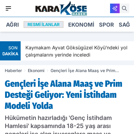
AĞRI
EKONOMI
SPOR
SAĞL
RESMI İLANLAR
Kaymakam Ayvat Göksügüzel Köyü’ndeki yol
SON
DAKİKA
çalışmalarını yerinde inceledi
Haberler
Ekonomi
Gençleri İşe Alana Maaş ve Prim
Desteği Geliyor: Yeni İstihdam Modeli
Gençleri İşe Alana Maaş ve Prim
Yolda
Desteği Geliyor: Yeni İstihdam
Modeli Yolda
Hükümetin hazırladığı 'Genç İstihdam
Hamlesi' kapsamında 18-25 yaş arası