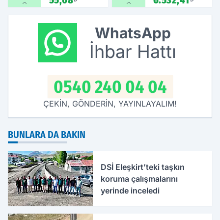
55,08
6.532,41
WhatsApp
İhbar Hattı
0540 240 04 04
ÇEKİN, GÖNDERİN, YAYINLAYALIM!
BUNLARA DA BAKIN
DSİ Eleşkirt’teki taşkın
koruma çalışmalarını
yerinde inceledi