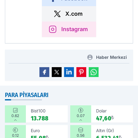
X.com
Instagram
Haber Merkezi
PARA PIYASALARI
Bist100
Dolar
0.62
0.07
13.788
47,60
₺
Euro
Altın (Gr)
0.12
0.56
₺
₺