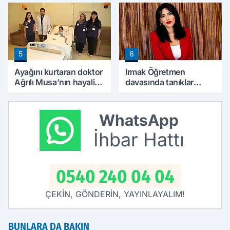
Yaklaşıyor
5
6
Ayağını kurtaran doktor
Irmak Öğretmen
Ağrılı Musa’nın hayalini
davasında tanıklar
de değiştirdi
konuştu
WhatsApp
İhbar Hattı
0540 240 04 04
ÇEKİN, GÖNDERİN, YAYINLAYALIM!
BUNLARA DA BAKIN