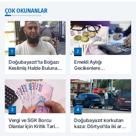
ÇOK OKUNANLAR
1
2
Doğubayazıt’ta Boğazı
Emekli Aylığı
Kesilmiş Halde Bulunan
Gecikenlere
Kişinin Kimliği Belli Oldu
Yargıtay’dan Kritik
Karar: Faiz Ödenebilir
3
4
Vergi ve SGK Borcu
Doğubayazıt korkutan
Olanlar İçin Kritik Tarih:
kaza: Dörtyol’da iki araç
Başvurular İçin Son Gün
çarpıştı