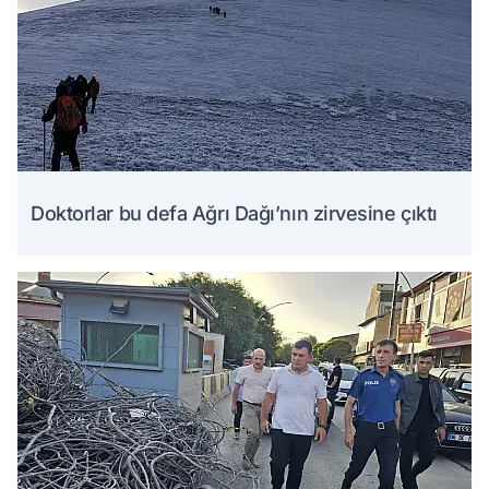
Doktorlar bu defa Ağrı Dağı’nın zirvesine çıktı