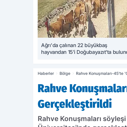
Ağrı'da çalınan 22 büyükbaş
hayvandan 15’i Doğubayazıt’ta bulu
Haberler
Bölge
Rahve Konuşmaları-45'te 'G
Rahve Konuşmaları-
Gerçekleştirildi
Rahve Konuşmaları söyleşi d