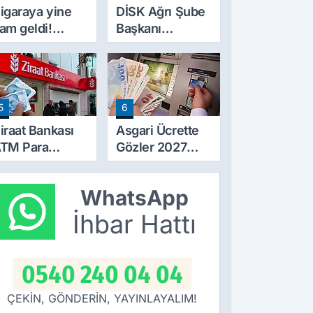
igaraya yine
DİSK Ağrı Şube
am geldi!
Başkanı
iyatlar 10 TL
Erincik'ten Ağrı
rttı
Belediyesi'ne
sert tepki!
5
6
iraat Bankası
Asgari Ücrette
TM Para
Gözler 2027
ekme Limitini
Zammında! İlk
rtırdı: Günlük
Zamlı Maaşın
WhatsApp
cretsiz Limit
Ödeneceği
0 Bin TL Oldu
Tarih Netleşti
İhbar Hattı
0540 240 04 04
ÇEKİN, GÖNDERİN, YAYINLAYALIM!