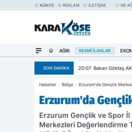
KÜNYE
REKLAM
İLETIŞIM
06 A
AĞRI
EKO
RESMI İLANLAR
u
20:07
Bakan Göktaş AK Pa
SON DAKİKA
Haberler
Bölge
Erzurum'da Gençlik Merkezl
Erzurum'da Gençlik
Erzurum Gençlik ve Spor İ
Merkezleri Değerlendirme 