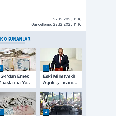
22.12.2025 11:16
Güncelleme: 22.12.2025 11:16
K OKUNANLAR
1
2
GK'dan Emekli
Eski Milletvekili
aaşlarına Yeni
Ağrılı iş insanı
esinti
hayatını kaybetti
üzenlemesi!
rim Borçları
ylıklardan
3
4
ahsil Edilecek