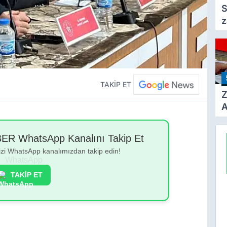
S
z
F
a
TAKİP ET
Z
A
Ç
A
 WhatsApp Kanalını Takip Et
Ü
bizi WhatsApp kanalımızdan takip edin!
3
TAKİP ET