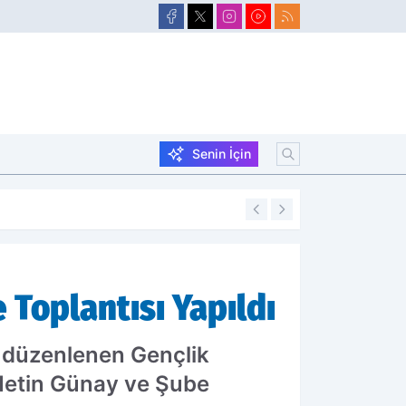
Senin İçin
19:53
Doğubayazıt'ta A
Toplantısı Yapıldı
 düzenlenen Gençlik
 Metin Günay ve Şube