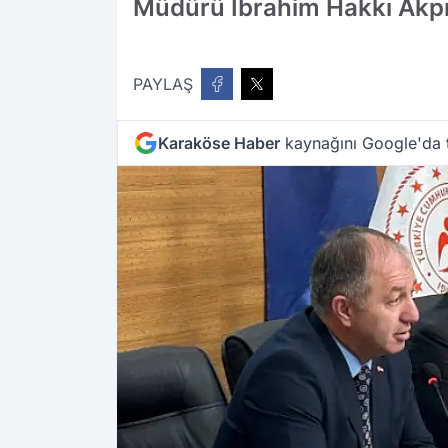
Müdürü İbrahim Hakkı Akpına
PAYLAŞ
Karaköse Haber
kaynağını Google'da t