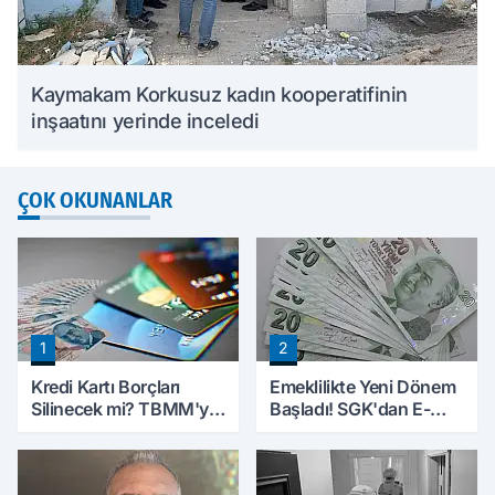
Kaymakam Korkusuz kadın kooperatifinin
inşaatını yerinde inceledi
ÇOK OKUNANLAR
1
2
Kredi Kartı Borçları
Emeklilikte Yeni Dönem
Silinecek mi? TBMM'ye
Başladı! SGK'dan E-
Sunulan Tekliflerin
Devlet Hamlesi
Ayrıntıları Belli Oldu