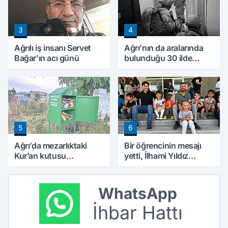
3
4
Ağrılı iş insanı Servet
Ağrı’nın da aralarında
Bağar’ın acı günü
bulunduğu 30 ilde
DEAŞ operasyonu: 104
şüpheli yakalandı
5
6
Ağrı’da mezarlıktaki
Bir öğrencinin mesajı
Kur’an kutusu
yetti, İlhami Yıldız
vatandaşlardan yoğun
soluğu okulda aldı
ilgi görüyor
WhatsApp
İhbar Hattı