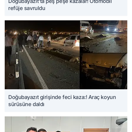
Doğubayazıt’ta peş peşe kazalar! Otomobil
refüje savruldu
Doğubayazıt girişinde feci kaza:! Araç koyun
sürüsüne daldı