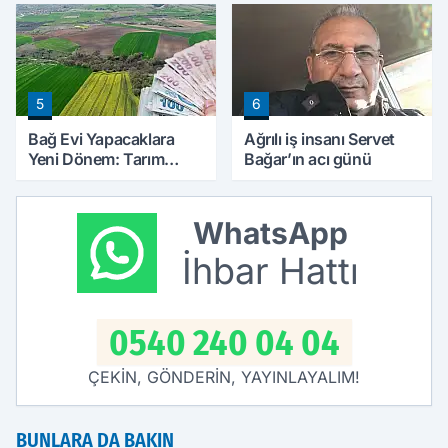
Ayrıntıları Belli Oldu
5
6
Bağ Evi Yapacaklara
Ağrılı iş insanı Servet
Yeni Dönem: Tarım
Bağar’ın acı günü
Arazilerinde Yapılaşma
Şartları Değişti
WhatsApp
İhbar Hattı
0540 240 04 04
ÇEKİN, GÖNDERİN, YAYINLAYALIM!
BUNLARA DA BAKIN