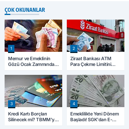
ÇOK OKUNANLAR
1
2
Memur ve Emeklinin
Ziraat Bankası ATM
Gözü Ocak Zammında:
Para Çekme Limitini
İlk Hesaplamalar Belli
Artırdı: Günlük Ücretsiz
Olmaya Başladı
Limit 30 Bin TL Oldu
3
4
Kredi Kartı Borçları
Emeklilikte Yeni Dönem
Silinecek mi? TBMM'ye
Başladı! SGK'dan E-
Sunulan Tekliflerin
Devlet Hamlesi