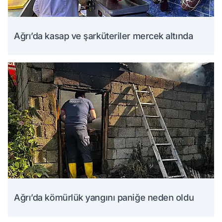
Ağrı’da kasap ve şarküteriler mercek altında
Ağrı’da kömürlük yangını paniğe neden oldu