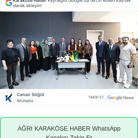
Karaköse Haber
kaynağını Google'da tercih edilen kaynak
olarak ekleyin!
Canan Söğüt
TAKİP ET
Muhabir
AĞRI KARAKÖSE HABER WhatsApp
Kanalını Takip Et