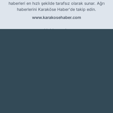
haberleri en hızlı şekilde tarafsız olarak sunar. Ağrı
haberlerini Karaköse Haber'de takip edin.
www.karakosehaber.com
Hakkımızda
Künye
Reklam
Kullanım Koşulları
Gizlilik Politikası
Çerez Politikası
KVKK Metni
İletişim Bilgileri