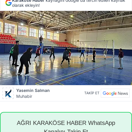
Karaköse Haber
kaynağını Google'da tercih edilen kaynak
olarak ekleyin!
Yasemin Salman
TAKİP ET
Muhabir
AĞRI KARAKÖSE HABER WhatsApp
Kanalını Takip Et