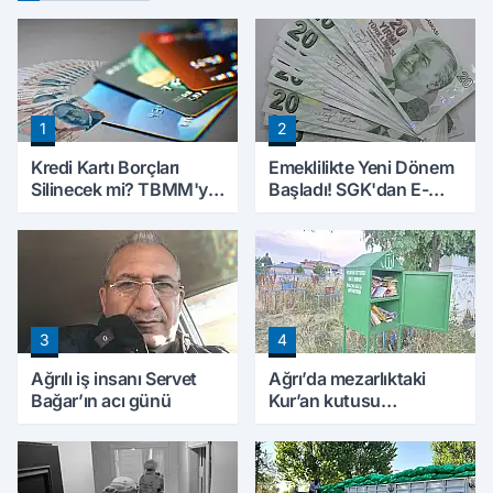
1
2
Kredi Kartı Borçları
Emeklilikte Yeni Dönem
Silinecek mi? TBMM'ye
Başladı! SGK'dan E-
Sunulan Tekliflerin
Devlet Hamlesi
Ayrıntıları Belli Oldu
3
4
Ağrılı iş insanı Servet
Ağrı’da mezarlıktaki
Bağar’ın acı günü
Kur’an kutusu
vatandaşlardan yoğun
ilgi görüyor