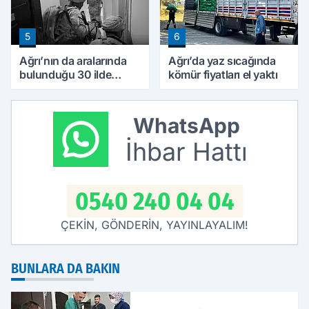
5
6
Ağrı’nın da aralarında
Ağrı’da yaz sıcağında
bulunduğu 30 ilde
kömür fiyatları el yaktı
DEAŞ operasyonu: 104
şüpheli yakalandı
WhatsApp
İhbar Hattı
0540 240 04 04
ÇEKİN, GÖNDERİN, YAYINLAYALIM!
BUNLARA DA BAKIN