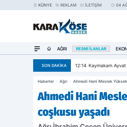
KÜNYE
REKLAM
İLETIŞIM
04 A
AĞRI
EKO
RESMI İLANLAR
12:14
Kaymakam Ayvat Hu
SON DAKİKA
Haberler
Ağrı
Ahmedi Hani Meslek Yükseko
Ahmedi Hani Mesle
coşkusu yaşadı
Ağrı İbrahim Çeçen Üniver