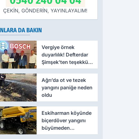
0540 240 04 04
ÇEKİN, GÖNDERİN, YAYINLAYALIM!
NLARA DA BAKIN
Vergiye örnek
duyarlılık! Defterdar
Şimşek'ten teşekkür
belgesi
Ağrı’da ot ve tezek
yangını paniğe neden
oldu
Eskiharman köyünde
biçerdöver yangını
büyümeden
söndürüldü