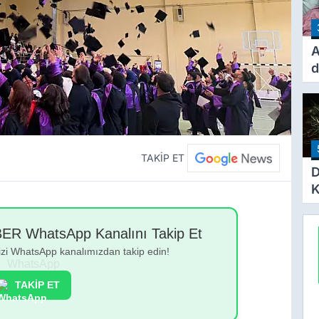
h
A
d
i
ç
s
h
TAKİP ET
D
K
m
 WhatsApp Kanalını Takip Et
bizi WhatsApp kanalımızdan takip edin!
TAKİP ET