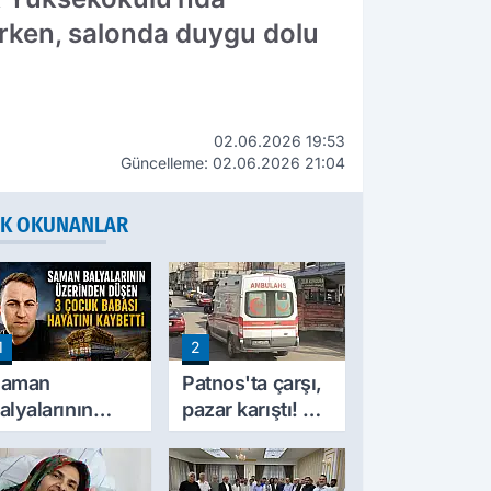
rken, salonda duygu dolu
02.06.2026 19:53
Güncelleme: 02.06.2026 21:04
K OKUNANLAR
1
2
Saman
Patnos'ta çarşı,
alyalarının
pazar karıştı! 2
zerinden
kişi yaralandı
üştü! Ağrı'da 3
ocuk babası