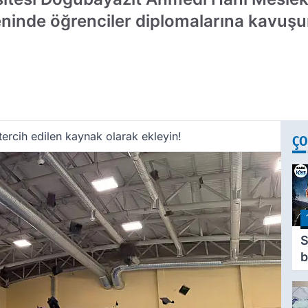
ninde öğrenciler diplomalarına kavuşu
ercih edilen kaynak olarak ekleyin!
ÇO
b
ü
d
ç