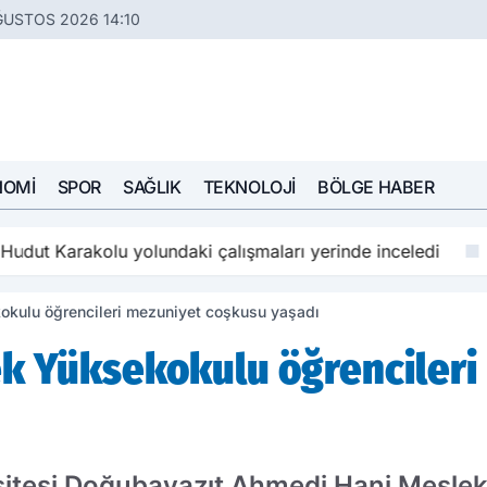
ĞUSTOS 2026 14:10
NOMI
SPOR
SAĞLIK
TEKNOLOJI
BÖLGE HABER
dut Karakolu yolundaki çalışmaları yerinde inceledi
kulu öğrencileri mezuniyet coşkusu yaşadı
k Yüksekokulu öğrencileri
sitesi Doğubayazıt Ahmedi Hani Mesle