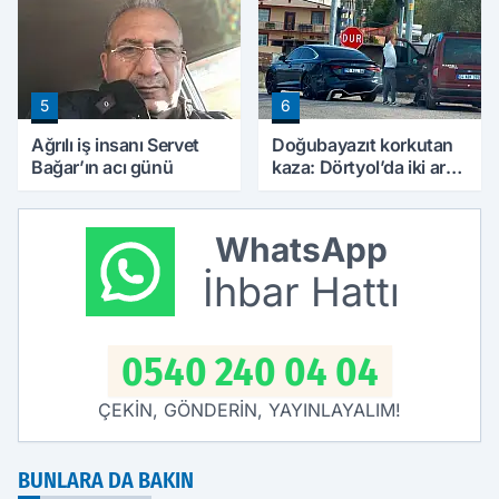
5
6
Ağrılı iş insanı Servet
Doğubayazıt korkutan
Bağar’ın acı günü
kaza: Dörtyol’da iki araç
çarpıştı
WhatsApp
İhbar Hattı
0540 240 04 04
ÇEKİN, GÖNDERİN, YAYINLAYALIM!
BUNLARA DA BAKIN