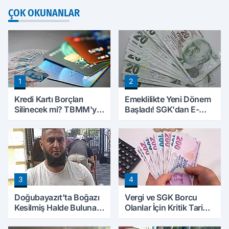
ÇOK OKUNANLAR
1
2
Kredi Kartı Borçları
Emeklilikte Yeni Dönem
Silinecek mi? TBMM'ye
Başladı! SGK'dan E-
Sunulan Tekliflerin
Devlet Hamlesi
Ayrıntıları Belli Oldu
3
4
Doğubayazıt’ta Boğazı
Vergi ve SGK Borcu
Kesilmiş Halde Bulunan
Olanlar İçin Kritik Tarih:
Kişinin Kimliği Belli Oldu
Başvurular İçin Son Gün
Yaklaşıyor