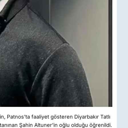
n, Patnos’ta faaliyet gösteren Diyarbakır Tatlı
tanınan Şahin Altuner’in oğlu olduğu öğrenildi.