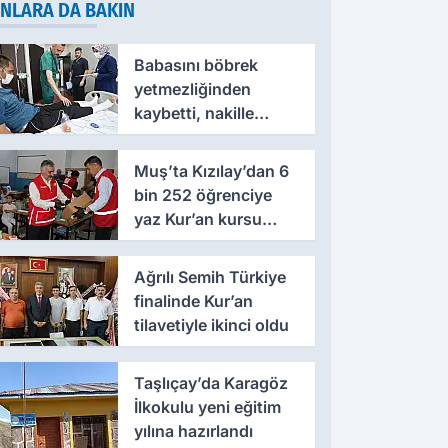
NLARA DA BAKIN
Babasını böbrek
yetmezliğinden
kaybetti, nakille
hayata yeniden
tutundu
Muş’ta Kızılay’dan 6
bin 252 öğrenciye
yaz Kur’an kursu
desteği
Ağrılı Semih Türkiye
finalinde Kur’an
tilavetiyle ikinci oldu
Taşlıçay’da Karagöz
İlkokulu yeni eğitim
yılına hazırlandı