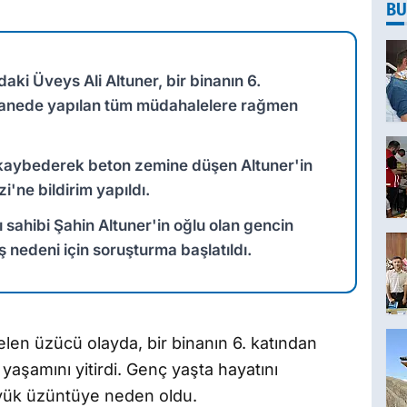
BU
aki Üveys Ali Altuner, bir binanın 6.
stanede yapılan tüm müdahalelere rağmen
 kaybederek beton zemine düşen Altuner'in
i'ne bildirim yapıldı.
 sahibi Şahin Altuner'in oğlu olan gencin
 nedeni için soruşturma başlatıldı.
len üzücü olayda, bir binanın 6. katından
yaşamını yitirdi. Genç yaşta hayatını
üyük üzüntüye neden oldu.