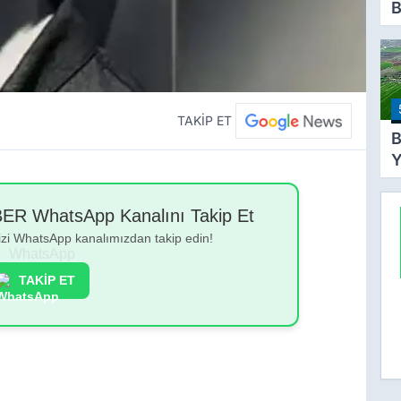
B
S
S
T
A
TAKİP ET
O
B
Y
Y
T
 WhatsApp Kanalını Takip Et
A
bizi WhatsApp kanalımızdan takip edin!
Y
Ş
TAKİP ET