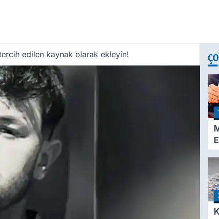
ercih edilen kaynak olarak ekleyin!
ÇO
M
E
O
Z
H
B
B
K