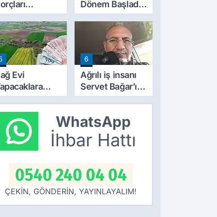
orçları
Dönem Başladı!
ilinecek mi?
SGK'dan E-
TBMM'ye
Devlet Hamlesi
unulan
ekliflerin
5
6
yrıntıları Belli
ldu
ağ Evi
Ağrılı iş insanı
apacaklara
Servet Bağar’ın
eni Dönem:
acı günü
arım
WhatsApp
razilerinde
apılaşma
İhbar Hattı
artları Değişti
0540 240 04 04
ÇEKİN, GÖNDERİN, YAYINLAYALIM!