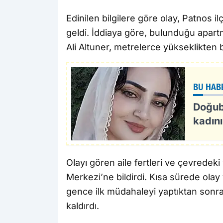
Edinilen bilgilere göre olay, Patnos 
geldi. İddiaya göre, bulunduğu apar
Ali Altuner, metrelerce yükseklikten
BU HAB
Doğub
kadını
Olayı gören aile fertleri ve çevrede
Merkezi’ne bildirdi. Kısa sürede olay 
gence ilk müdahaleyi yaptıktan sonr
kaldırdı.