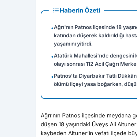
Haberin Özeti
Ağrı'nın Patnos ilçesinde 18 yaşınd
•
katından düşerek kaldırıldığı ha
yaşamını yitirdi.
Atatürk Mahallesi'nde dengesini
•
olayı sonrası 112 Acil Çağrı Merkez
Patnos'ta Diyarbakır Tatlı Dükkânı
•
ölümü ilçeyi yasa boğarken, düşüş
Ağrı’nın Patnos ilçesinde meydana ge
düşen 18 yaşındaki Üveys Ali Altuner 
kaybeden Altuner’in vefatı ilçede b