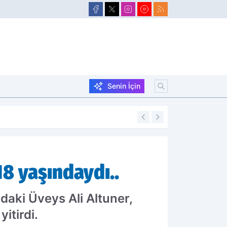
Senin İçin
18:43
Doğubayazıt’ta 3,
18 yaşındaydı..
daki Üveys Ali Altuner,
itirdi.