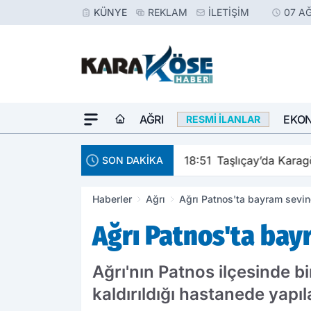
KÜNYE
REKLAM
İLETIŞIM
07 A
AĞRI
EKO
RESMI İLANLAR
18:51
Taşlıçay’da Karagö
SON DAKİKA
Haberler
Ağrı
Ağrı Patnos'ta bayram sevin
Ağrı Patnos'ta bay
Ağrı'nın Patnos ilçesinde b
kaldırıldığı hastanede yapı