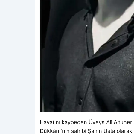
Hayatını kaybeden Üveys Ali Altuner’i
Dükkânı’nın sahibi Şahin Usta olarak 