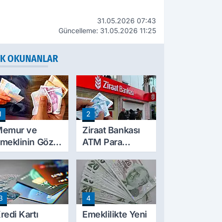
31.05.2026 07:43
Güncelleme: 31.05.2026 11:25
K OKUNANLAR
1
2
emur ve
Ziraat Bankası
meklinin Gözü
ATM Para
cak
Çekme Limitini
ammında: İlk
Artırdı: Günlük
esaplamalar
Ücretsiz Limit
elli Olmaya
30 Bin TL Oldu
3
4
aşladı
redi Kartı
Emeklilikte Yeni