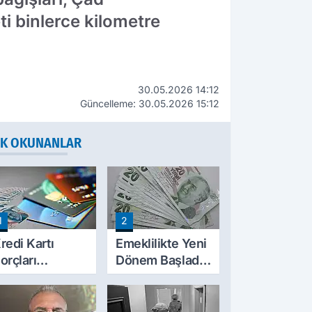
ti binlerce kilometre
30.05.2026 14:12
Güncelleme: 30.05.2026 15:12
K OKUNANLAR
1
2
redi Kartı
Emeklilikte Yeni
orçları
Dönem Başladı!
ilinecek mi?
SGK'dan E-
TBMM'ye
Devlet Hamlesi
unulan