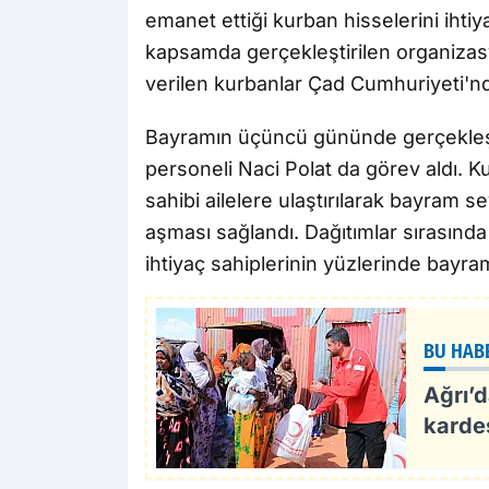
emanet ettiği kurban hisselerini ihti
kapsamda gerçekleştirilen organizasy
verilen kurbanlar Çad Cumhuriyeti'nde 
Bayramın üçüncü gününde gerçekleşti
personeli Naci Polat da görev aldı. K
sahibi ailelere ulaştırılarak bayram s
aşması sağlandı. Dağıtımlar sırasında 
ihtiyaç sahiplerinin yüzlerinde bayr
BU HAB
Ağrı’
kardeş