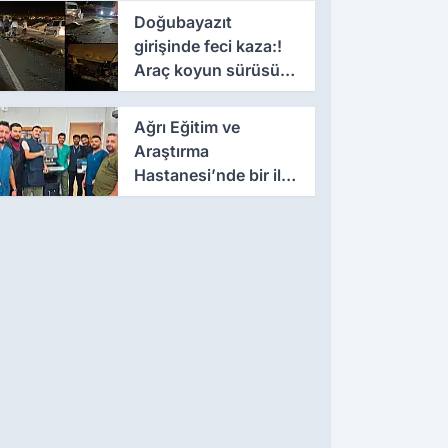
Doğubayazıt
girişinde feci kaza:!
Araç koyun sürüsüne
daldı
Ağrı Eğitim ve
Araştırma
Hastanesi’nde bir ilk
gerçekleştirildi