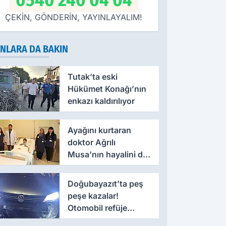
0540 240 04 04
ÇEKİN, GÖNDERİN, YAYINLAYALIM!
NLARA DA BAKIN
Tutak’ta eski
Hükümet Konağı’nın
enkazı kaldırılıyor
Ayağını kurtaran
doktor Ağrılı
Musa’nın hayalini de
değiştirdi
Doğubayazıt’ta peş
peşe kazalar!
Otomobil refüje
savruldu