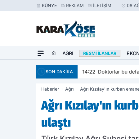
KÜNYE
REKLAM
İLETIŞIM
08 A
AĞRI
EKO
RESMI İLANLAR
14:22
Doktorlar bu defa 
SON DAKİKA
Haberler
Ağrı
Ağrı Kızılay'ın kurban emanet
Ağrı Kızılay'ın kur
ulaştı
Türk Kızılay Ağrı Şubesi ta