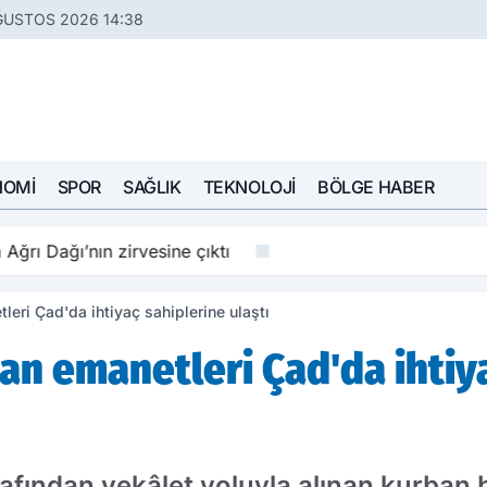
ĞUSTOS 2026 14:38
NOMI
SPOR
SAĞLIK
TEKNOLOJI
BÖLGE HABER
Ağrı Dağı’nın zirvesine çıktı
leri Çad'da ihtiyaç sahiplerine ulaştı
ban emanetleri Çad'da ihtiy
rafından vekâlet yoluyla alınan kurban 