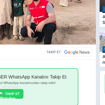
T
A
O
A
S
a
TAKİP ET
A
m
K
v
 WhatsApp Kanalını Takip Et
y
bizi WhatsApp kanalımızdan takip edin!
g
TAKİP ET