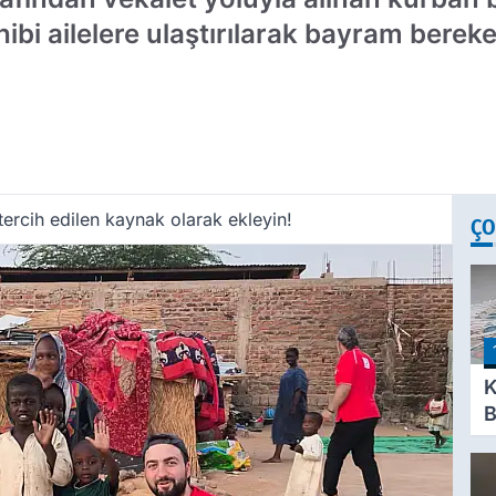
ibi ailelere ulaştırılarak bayram bereke
ercih edilen kaynak olarak ekleyin!
ÇO
K
B
S
S