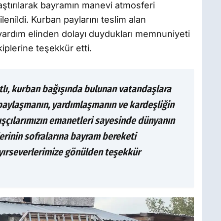
ulaştırılarak bayramın manevi atmosferi
ilenildi. Kurban paylarını teslim alan
yardım elinden dolayı duydukları memnuniyeti
kiplerine teşekkür etti.
tlı, kurban bağışında bulunan vatandaşlara
paylaşmanın, yardımlaşmanın ve kardeşliğin
ğışçılarımızın emanetleri sayesinde dünyanın
lerinin sofralarına bayram bereketi
ayırseverlerimize gönülden teşekkür