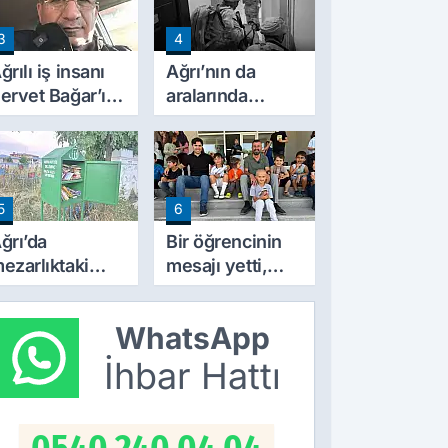
ekliflerin
3
4
yrıntıları Belli
ldu
ğrılı iş insanı
Ağrı’nın da
ervet Bağar’ın
aralarında
cı günü
bulunduğu 30
ilde DEAŞ
operasyonu:
104 şüpheli
5
6
yakalandı
ğrı’da
Bir öğrencinin
ezarlıktaki
mesajı yetti,
ur’an kutusu
İlhami Yıldız
atandaşlardan
soluğu okulda
WhatsApp
oğun ilgi
aldı
örüyor
İhbar Hattı