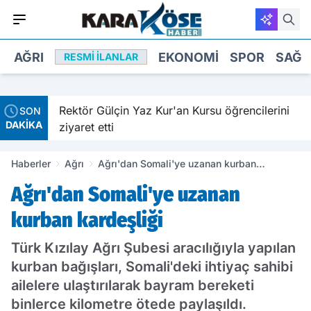
AĞRI
EKONOMI
SPOR
SAĞL
RESMI İLANLAR
ldırıldı
Rektör Gülçin Yaz Kur'an Kursu öğrencilerini
SON
DAKİKA
ziyaret etti
Haberler
Ağrı
Ağrı'dan Somali'ye uzanan kurban
kardeşliği
Ağrı'dan Somali'ye uzanan
kurban kardeşliği
Türk Kızılay Ağrı Şubesi aracılığıyla yapılan
kurban bağışları, Somali'deki ihtiyaç sahibi
ailelere ulaştırılarak bayram bereketi
binlerce kilometre ötede paylaşıldı.