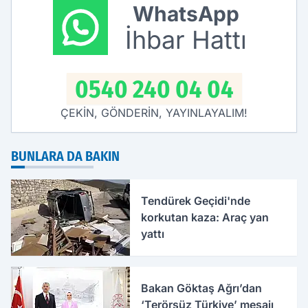
WhatsApp
İhbar Hattı
0540 240 04 04
ÇEKİN, GÖNDERİN, YAYINLAYALIM!
BUNLARA DA BAKIN
Tendürek Geçidi'nde
korkutan kaza: Araç yan
yattı
Bakan Göktaş Ağrı’dan
‘Terörsüz Türkiye’ mesajı