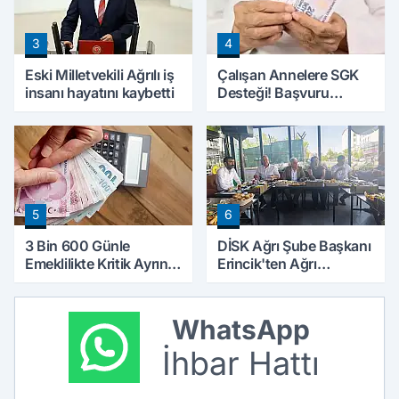
3
4
Eski Milletvekili Ağrılı iş
Çalışan Annelere SGK
insanı hayatını kaybetti
Desteği! Başvuru
Yapmadan Doğum
Parası Alabilecekler
5
6
3 Bin 600 Günle
DİSK Ağrı Şube Başkanı
Emeklilikte Kritik Ayrıntı!
Erincik'ten Ağrı
Yapılacak Hata Emeklilik
Belediyesi'ne sert tepki!
Hesabını Değiştirebilir
WhatsApp
İhbar Hattı