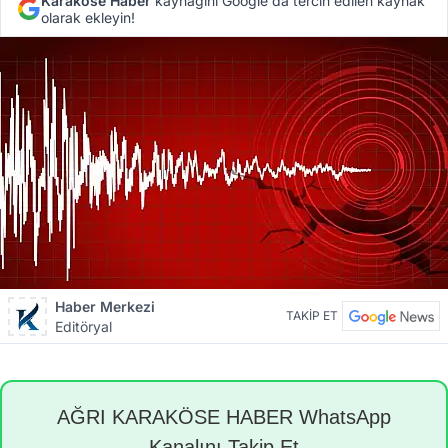
Karaköse Haber
kaynağını Google'da tercih edilen kaynak
olarak ekleyin!
Haber Merkezi
TAKİP ET
Editöryal
AĞRI KARAKÖSE HABER WhatsApp
Kanalını Takip Et