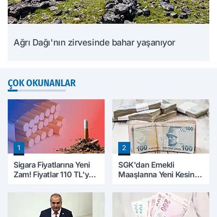
Ağrı Dağı'nın zirvesinde bahar yaşanıyor
ÇOK OKUNANLAR
1
2
Sigara Fiyatlarına Yeni
SGK'dan Emekli
Zam! Fiyatlar 110 TL'ye
Maaşlarına Yeni Kesinti
Yükseldi
Düzenlemesi! Prim
Borçları Aylıklardan
Tahsil Edilecek