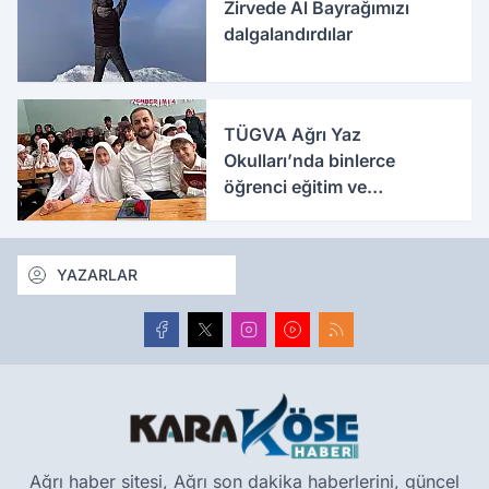
Zirvede Al Bayrağımızı
dalgalandırdılar
TÜGVA Ağrı Yaz
Okulları’nda binlerce
öğrenci eğitim ve
etkinliklerle buluşuyor
YAZARLAR
Ağrı haber sitesi, Ağrı son dakika haberlerini, güncel