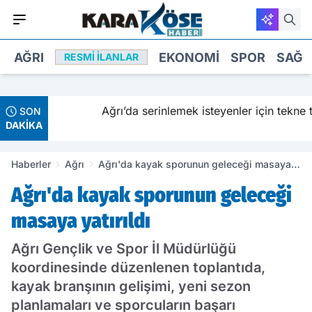
AĞRI
EKONOMI
SPOR
SAĞL
RESMI İLANLAR
Hani
Ağrı’da serinlemek isteyenler için tekne tur
SON
DAKİKA
Haberler
Ağrı
Ağrı'da kayak sporunun geleceği masaya
yatırıldı
Ağrı'da kayak sporunun geleceği
masaya yatırıldı
Ağrı Gençlik ve Spor İl Müdürlüğü
koordinesinde düzenlenen toplantıda,
kayak branşının gelişimi, yeni sezon
planlamaları ve sporcuların başarı