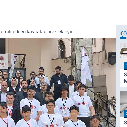
ercih edilen kaynak olarak ekleyin!
ÇO
S
M
K
D
P
A
T
S