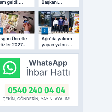
am geldi!
Başkanı
iyatlar 10 TL
Erincik'ten Ağrı
rttı
Belediyesi'ne
sert tepki!
5
6
sgari Ücrette
Ağrı'da yatırım
özler 2027
yapan yalnız
ammında! İlk
bırakılmıyor!
amlı Maaşın
Defterdar
WhatsApp
deneceği
Şimşek'ten
arih Netleşti
ziyaret
İhbar Hattı
0540 240 04 04
ÇEKİN, GÖNDERİN, YAYINLAYALIM!