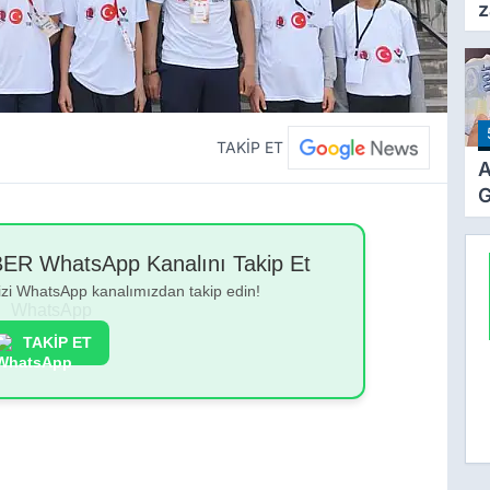
z
F
a
TAKİP ET
A
G
Z
Z
 WhatsApp Kanalını Takip Et
Ö
bizi WhatsApp kanalımızdan takip edin!
T
TAKİP ET