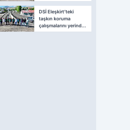
çalışmalarını yerinde
inceledi
DSİ Eleşkirt’teki
taşkın koruma
çalışmalarını yerinde
inceledi