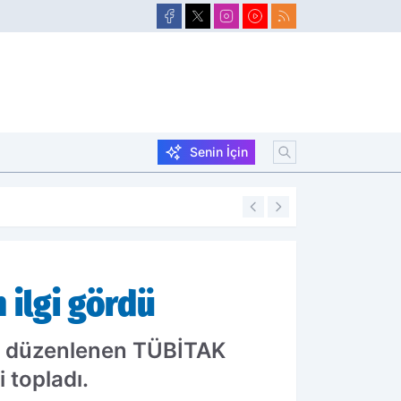
Senin İçin
16:09
DSİ'den Eleşkirt't
 ilgi gördü
an düzenlenen TÜBİTAK
 topladı.