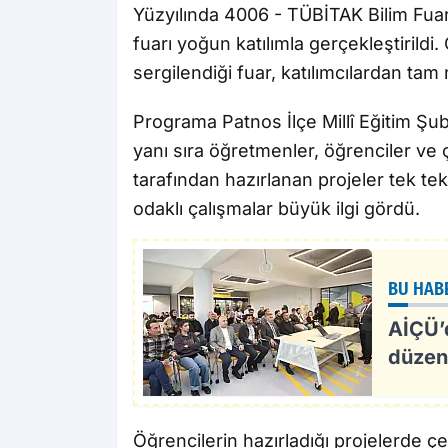
Yüzyılında 4006 - TÜBİTAK Bilim Fua
fuarı yoğun katılımla gerçekleştirildi.
sergilendiği fuar, katılımcılardan tam n
Programa Patnos İlçe Millî Eğitim Şu
yanı sıra öğretmenler, öğrenciler ve ç
tarafından hazırlanan projeler tek tek
odaklı çalışmalar büyük ilgi gördü.
BU HAB
AİÇÜ’
düzen
Öğrencilerin hazırladığı projelerde ç