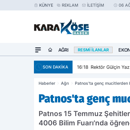
KÜNYE
REKLAM
İLETIŞIM
06 A
AĞRI
EKO
RESMI İLANLAR
16:18
Rektör Gülçin Yaz 
SON DAKİKA
Haberler
Ağrı
Patnos'ta genç mucitlerden b
Patnos'ta genç muc
Patnos 15 Temmuz Şehitler
4006 Bilim Fuarı'nda öğrenc