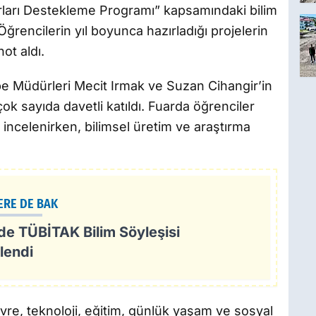
rları Destekleme Programı” kapsamındaki bilim
 Öğrencilerin yıl boyunca hazırladığı projelerin
ot aldı.
be Müdürleri Mecit Irmak ve Suzan Cihangir’in
ok sayıda davetli katıldı. Fuarda öğrenciler
 incelenirken, bilimsel üretim ve araştırma
ERE DE BAK
de TÜBİTAK Bilim Söyleşisi
lendi
evre, teknoloji, eğitim, günlük yaşam ve sosyal