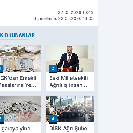
22.05.2026 10:43
Güncelleme: 22.05.2026 13:05
K OKUNANLAR
1
2
GK'dan Emekli
Eski Milletvekili
aaşlarına Yeni
Ağrılı iş insanı
esinti
hayatını kaybetti
üzenlemesi!
rim Borçları
ylıklardan
3
4
ahsil Edilecek
igaraya yine
DİSK Ağrı Şube