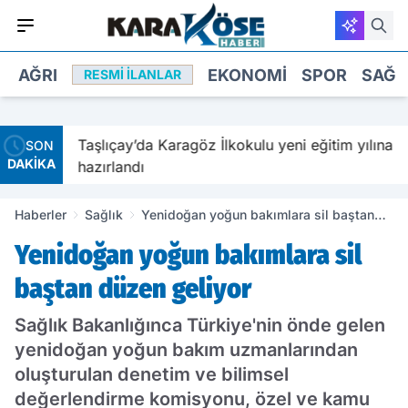
AĞRI
EKONOMI
SPOR
SAĞL
RESMI İLANLAR
avetiyle
Taşlıçay’da Karagöz İlkokulu yeni eğitim yılına
SON
DAKİKA
hazırlandı
Haberler
Sağlık
Yenidoğan yoğun bakımlara sil baştan
düzen geliyor
Yenidoğan yoğun bakımlara sil
baştan düzen geliyor
Sağlık Bakanlığınca Türkiye'nin önde gelen
yenidoğan yoğun bakım uzmanlarından
oluşturulan denetim ve bilimsel
değerlendirme komisyonu, özel ve kamu