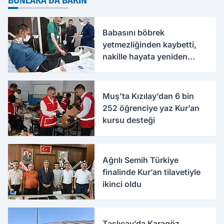
Babasını böbrek
yetmezliğinden kaybetti,
nakille hayata yeniden
tutundu
Muş’ta Kızılay’dan 6 bin
252 öğrenciye yaz Kur’an
kursu desteği
Ağrılı Semih Türkiye
finalinde Kur’an tilavetiyle
ikinci oldu
Taşlıçay’da Karagöz