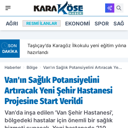
AĞRI
EKONOMI
SPOR
SAĞL
RESMI İLANLAR
avetiyle
Taşlıçay’da Karagöz İlkokulu yeni eğitim yılına
SON
DAKİKA
hazırlandı
Haberler
Bölge
Van'ın Sağlık Potansiyelini Artıracak Yeni
Şehir Hastanesi Projesine Start Verildi
Van'ın Sağlık Potansiyelini
Artıracak Yeni Şehir Hastanesi
Projesine Start Verildi
Van'da inşa edilen 'Van Şehir Hastanesi',
bölgedeki hastalar için önemli bir sağlık