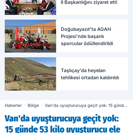
İl Başkanlığını ziyaret etti
Doğubayazıt'ta AGAH
Projesi'nde başarılı
sporcular ödüllendirildi
Taşlıçay'da heyelan
tehlikesi ortadan kaldırıldı
Haberler
Bölge
Van'da uyuşturucuya geçit yok: 15 günde
53 kilo uyuşturucu ele geçirildi
Van'da uyuşturucuya geçit yok:
15 günde 53 kilo uyuşturucu ele