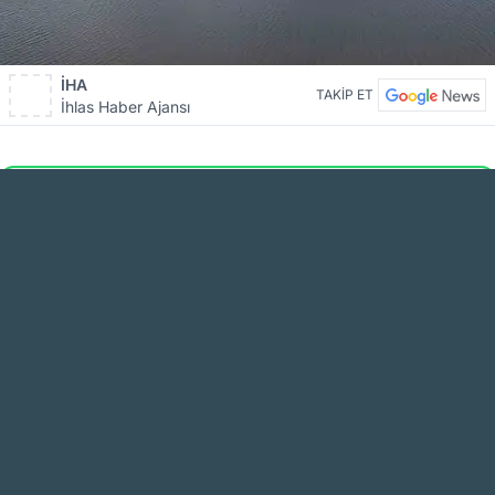
İHA
TAKİP ET
İhlas Haber Ajansı
AĞRI KARAKÖSE HABER WhatsApp
Kanalını Takip Et
En güncel haberler için bizi WhatsApp kanalımızdan takip edin!
TAKİP ET
Ağrı’nın Patnos ilçesinde bulunan Patnos
Barajı’nda, son yıllarda balık popülasyonunda