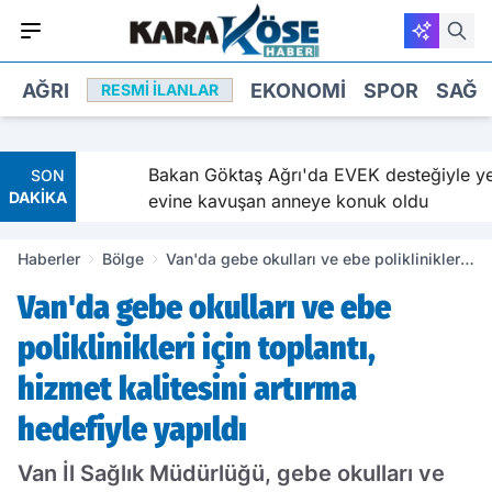
AĞRI
EKONOMI
SPOR
SAĞL
RESMI İLANLAR
ı ve
Bakan Göktaş Ağrı'da EVEK desteğiyle yeni
SON
DAKİKA
evine kavuşan anneye konuk oldu
Haberler
Bölge
Van'da gebe okulları ve ebe poliklinikleri
için toplantı, hizmet kalitesini artırma
Van'da gebe okulları ve ebe
hedefiyle yapıldı
poliklinikleri için toplantı,
hizmet kalitesini artırma
hedefiyle yapıldı
Van İl Sağlık Müdürlüğü, gebe okulları ve