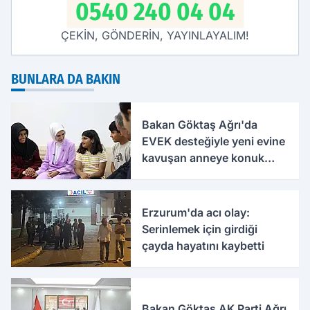
0540 240 04 04
ÇEKİN, GÖNDERİN, YAYINLAYALIM!
BUNLARA DA BAKIN
Bakan Göktaş Ağrı'da
EVEK desteğiyle yeni evine
kavuşan anneye konuk
oldu
Erzurum'da acı olay:
Serinlemek için girdiği
çayda hayatını kaybetti
Bakan Göktaş AK Parti Ağrı