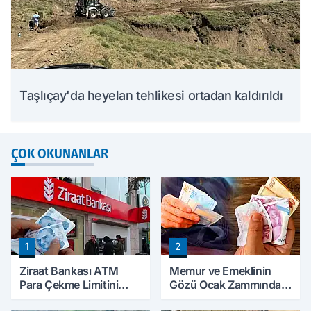
Taşlıçay'da heyelan tehlikesi ortadan kaldırıldı
ÇOK OKUNANLAR
1
2
Ziraat Bankası ATM
Memur ve Emeklinin
Para Çekme Limitini
Gözü Ocak Zammında:
Artırdı: Günlük Ücretsiz
İlk Hesaplamalar Belli