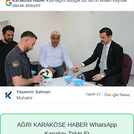
Karaköse Haber
kaynağını Google'da tercih edilen kaynak
olarak ekleyin!
Yasemin Salman
TAKİP ET
Muhabir
AĞRI KARAKÖSE HABER WhatsApp
Kanalını Takip Et