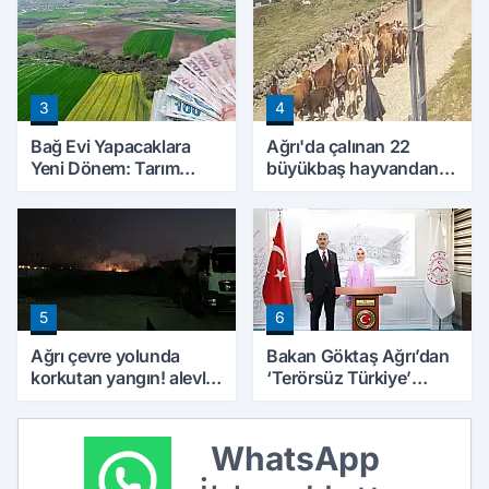
Limit 30 Bin TL Oldu
Olmaya Başladı
3
4
Bağ Evi Yapacaklara
Ağrı'da çalınan 22
Yeni Dönem: Tarım
büyükbaş hayvandan
Arazilerinde Yapılaşma
15’i Doğubayazıt’ta
Şartları Değişti
bulundu
5
6
Ağrı çevre yolunda
Bakan Göktaş Ağrı’dan
korkutan yangın! alevler
‘Terörsüz Türkiye’
geceyi aydınlattı
mesajı verdi
WhatsApp