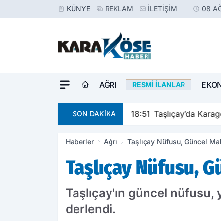
KÜNYE
REKLAM
İLETIŞIM
08 A
AĞRI
EKO
RESMI İLANLAR
18:51
Taşlıçay’da Karagö
SON DAKİKA
Haberler
Ağrı
Taşlıçay Nüfusu, Güncel Maha
Taşlıçay Nüfusu, Gü
Taşlıçay'ın güncel nüfusu, 
derlendi.