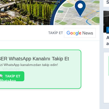
S
a
TAKİP ET
A
a
b
i
 WhatsApp Kanalını Takip Et
o
bizi WhatsApp kanalımızdan takip edin!
1
y
TAKİP ET