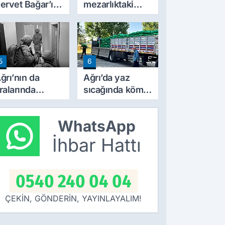
ervet Bağar’ın
mezarlıktaki
cı günü
Kur’an kutusu
vatandaşlardan
yoğun ilgi
görüyor
5
6
ğrı’nın da
Ağrı’da yaz
ralarında
sıcağında kömür
ulunduğu 30
fiyatları el yaktı
lde DEAŞ
WhatsApp
perasyonu:
04 şüpheli
İhbar Hattı
akalandı
0540 240 04 04
ÇEKİN, GÖNDERİN, YAYINLAYALIM!