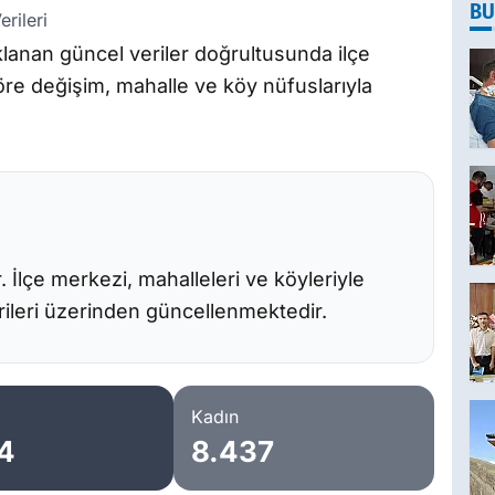
BU
rileri
klanan güncel veriler doğrultusunda ilçe
göre değişim, mahalle ve köy nüfuslarıyla
ir. İlçe merkezi, mahalleleri ve köyleriyle
erileri üzerinden güncellenmektedir.
Kadın
4
8.437