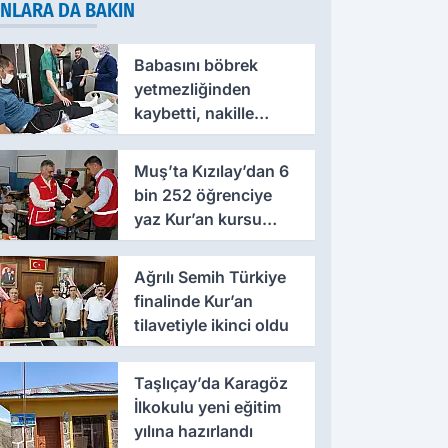
NLARA DA BAKIN
Babasını böbrek
yetmezliğinden
kaybetti, nakille
hayata yeniden
tutundu
Muş’ta Kızılay’dan 6
bin 252 öğrenciye
yaz Kur’an kursu
desteği
Ağrılı Semih Türkiye
finalinde Kur’an
tilavetiyle ikinci oldu
Taşlıçay’da Karagöz
İlkokulu yeni eğitim
yılına hazırlandı