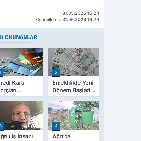
31.05.2026 16:24
Güncelleme: 31.05.2026 16:24
K OKUNANLAR
1
2
redi Kartı
Emeklilikte Yeni
orçları
Dönem Başladı!
ilinecek mi?
SGK'dan E-
TBMM'ye
Devlet Hamlesi
unulan
ekliflerin
3
4
yrıntıları Belli
ldu
ğrılı iş insanı
Ağrı’da