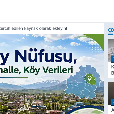
ercih edilen kaynak olarak ekleyin!
ÇO
K
B
S
S
T
A
O
A