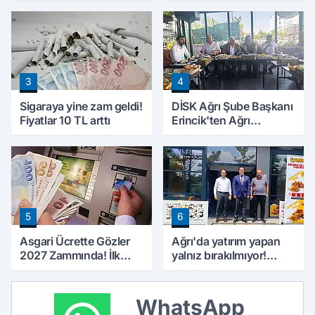
Borçları Aylıklardan
Tahsil Edilecek
3
4
Sigaraya yine zam geldi!
DİSK Ağrı Şube Başkanı
Fiyatlar 10 TL arttı
Erincik'ten Ağrı
Belediyesi'ne sert tepki!
5
6
Asgari Ücrette Gözler
Ağrı'da yatırım yapan
2027 Zammında! İlk
yalnız bırakılmıyor!
Zamlı Maaşın
Defterdar Şimşek'ten
Ödeneceği Tarih
ziyaret
Netleşti
WhatsApp