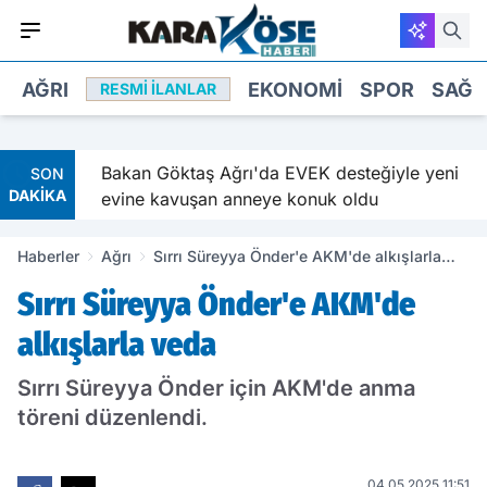
AĞRI
EKONOMI
SPOR
SAĞL
RESMI İLANLAR
e
Bakan Göktaş Ağrı'da EVEK desteğiyle yeni
SON
DAKİKA
evine kavuşan anneye konuk oldu
Haberler
Ağrı
Sırrı Süreyya Önder'e AKM'de alkışlarla
veda
Sırrı Süreyya Önder'e AKM'de
alkışlarla veda
Sırrı Süreyya Önder için AKM'de anma
töreni düzenlendi.
04.05.2025 11:51