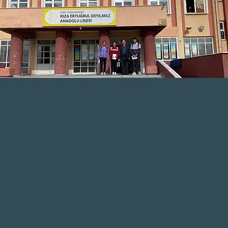
Çetin Baydar
TAKİP ET
Muhabir
AĞRI KARAKÖSE HABER
WhatsApp Kanalını Takip Et
En güncel haberler için bizi WhatsApp
kanalımızdan takip edin!