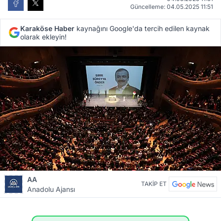
Güncelleme: 04.05.2025 11:51
Karaköse Haber
kaynağını Google'da tercih edilen kaynak
olarak ekleyin!
AA
TAKİP ET
Anadolu Ajansı