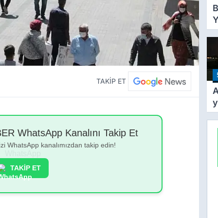
B
Y
Y
T
A
Y
Ş
TAKİP ET
A
y
k
y
 WhatsApp Kanalını Takip Et
g
bizi WhatsApp kanalımızdan takip edin!
TAKİP ET