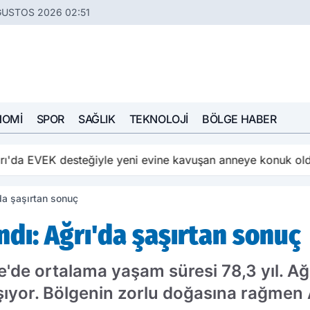
ĞUSTOS 2026 02:51
NOMI
SPOR
SAĞLIK
TEKNOLOJI
BÖLGE HABER
ı'da EVEK desteğiyle yeni evine kavuşan anneye konuk ol
'da şaşırtan sonuç
andı: Ağrı'da şaşırtan sonuç
e'de ortalama yaşam süresi 78,3 yıl. Ağ
yaşıyor. Bölgenin zorlu doğasına rağmen 