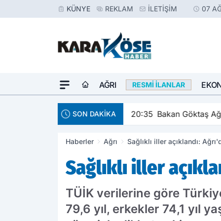
KÜNYE
REKLAM
İLETIŞIM
07 A
AĞRI
EKO
RESMI İLANLAR
20:35
Bakan Göktaş Ağr
SON DAKİKA
Haberler
Ağrı
Sağlıklı iller açıklandı: Ağrı
Sağlıklı iller açıkl
TÜİK verilerine göre Türkiy
79,6 yıl, erkekler 74,1 yıl 