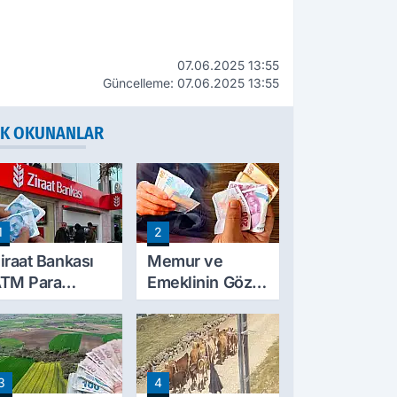
07.06.2025 13:55
Güncelleme: 07.06.2025 13:55
K OKUNANLAR
1
2
iraat Bankası
Memur ve
TM Para
Emeklinin Gözü
ekme Limitini
Ocak
rtırdı: Günlük
Zammında: İlk
cretsiz Limit
Hesaplamalar
0 Bin TL Oldu
Belli Olmaya
3
4
Başladı