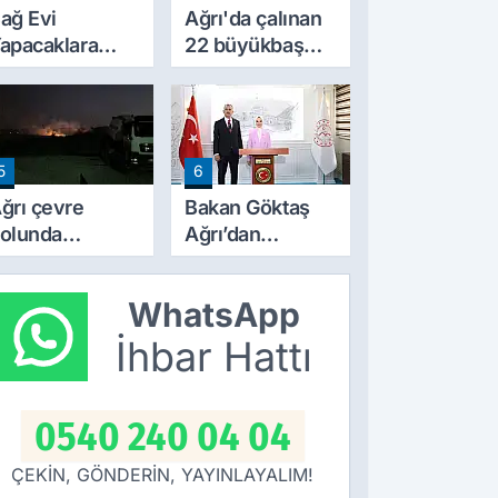
ağ Evi
Ağrı'da çalınan
apacaklara
22 büyükbaş
eni Dönem:
hayvandan 15’i
arım
Doğubayazıt’ta
razilerinde
bulundu
apılaşma
5
6
artları Değişti
ğrı çevre
Bakan Göktaş
olunda
Ağrı’dan
orkutan
‘Terörsüz
angın! alevler
Türkiye’ mesajı
WhatsApp
eceyi aydınlattı
verdi
İhbar Hattı
0540 240 04 04
ÇEKİN, GÖNDERİN, YAYINLAYALIM!