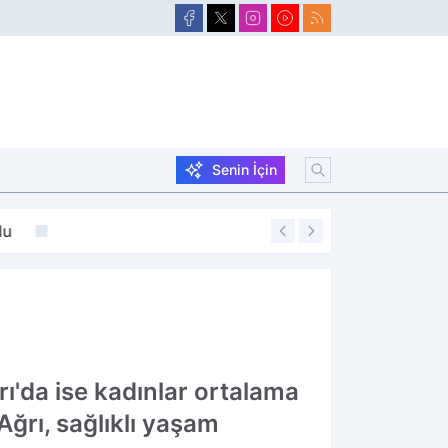
Senin İçin
du
20:07
Bakan Göktaş AK P
rı'da ise kadınlar ortalama
Ağrı, sağlıklı yaşam