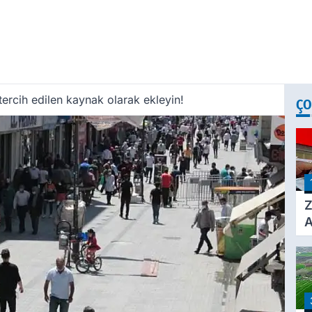
ercih edilen kaynak olarak ekleyin!
ÇO
Z
A
Ç
A
Ü
3