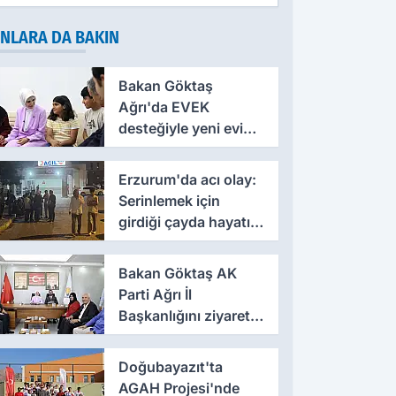
NLARA DA BAKIN
Bakan Göktaş
Ağrı'da EVEK
desteğiyle yeni evine
kavuşan anneye
konuk oldu
Erzurum'da acı olay:
Serinlemek için
girdiği çayda hayatını
kaybetti
Bakan Göktaş AK
Parti Ağrı İl
Başkanlığını ziyaret
etti
Doğubayazıt'ta
AGAH Projesi'nde