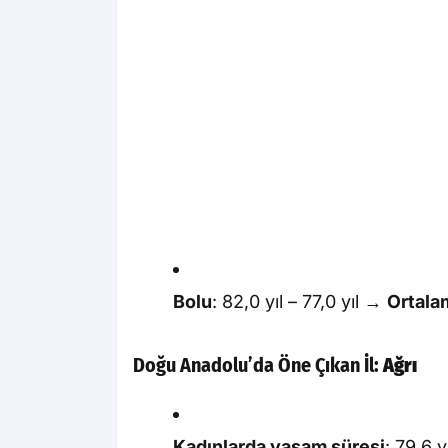
Bolu
: 82,0 yıl – 77,0 yıl →
Ortalam
Doğu Anadolu’da Öne Çıkan İl:
Ağrı
Kadınlarda yaşam süresi
: 79,6 yı