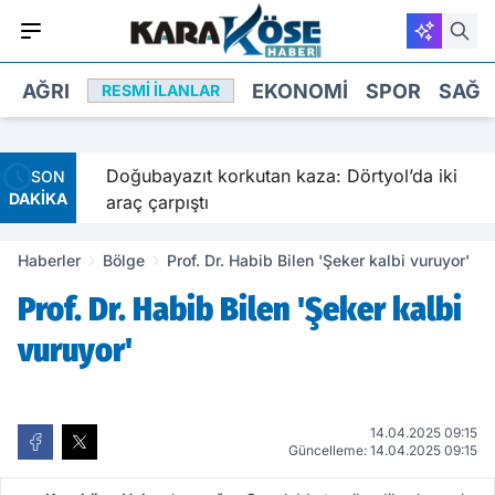
AĞRI
EKONOMI
SPOR
SAĞL
RESMI İLANLAR
Doğubayazıt korkutan kaza: Dörtyol’da iki
SON
DAKİKA
araç çarpıştı
Haberler
Bölge
Prof. Dr. Habib Bilen 'Şeker kalbi vuruyor'
Prof. Dr. Habib Bilen 'Şeker kalbi
vuruyor'
14.04.2025 09:15
Güncelleme: 14.04.2025 09:15