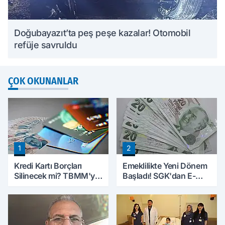
Doğubayazıt’ta peş peşe kazalar! Otomobil
refüje savruldu
ÇOK OKUNANLAR
1
2
Kredi Kartı Borçları
Emeklilikte Yeni Dönem
Silinecek mi? TBMM'ye
Başladı! SGK'dan E-
Sunulan Tekliflerin
Devlet Hamlesi
Ayrıntıları Belli Oldu