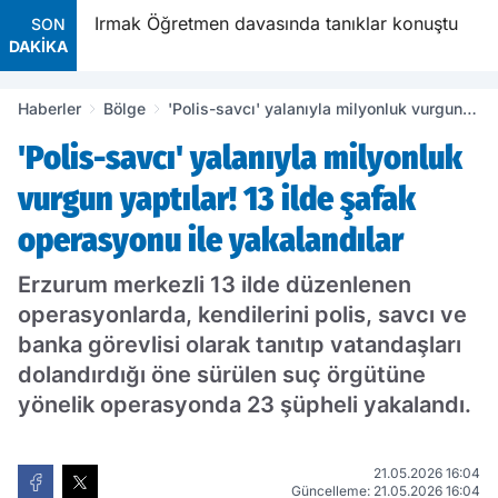
 iki
Irmak Öğretmen davasında tanıklar konuştu
SON
DAKİKA
Haberler
Bölge
'Polis-savcı' yalanıyla milyonluk vurgun
yaptılar! 13 ilde şafak operasyonu ile
'Polis-savcı' yalanıyla milyonluk
yakalandılar
vurgun yaptılar! 13 ilde şafak
operasyonu ile yakalandılar
Erzurum merkezli 13 ilde düzenlenen
operasyonlarda, kendilerini polis, savcı ve
banka görevlisi olarak tanıtıp vatandaşları
dolandırdığı öne sürülen suç örgütüne
yönelik operasyonda 23 şüpheli yakalandı.
21.05.2026 16:04
Güncelleme: 21.05.2026 16:04