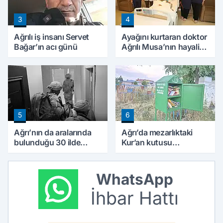
3
4
Ağrılı iş insanı Servet
Ayağını kurtaran doktor
Bağar’ın acı günü
Ağrılı Musa’nın hayalini
de değiştirdi
5
6
Ağrı’nın da aralarında
Ağrı’da mezarlıktaki
bulunduğu 30 ilde
Kur’an kutusu
DEAŞ operasyonu: 104
vatandaşlardan yoğun
şüpheli yakalandı
ilgi görüyor
WhatsApp
İhbar Hattı