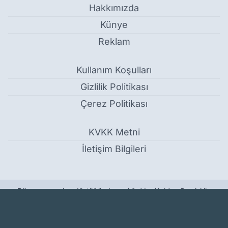
Hakkımızda
Künye
Reklam
Kullanım Koşulları
Gizlilik Politikası
Çerez Politikası
KVKK Metni
İletişim Bilgileri
Dünyanın peşine düştüğü gizem Ağrı’da: Nuh’un Gemisi ile
anılan yer turist akınına uğruyor - Ağrı
Haber Yazılımı:
Medya İnternet
-
Kulga Haber Yazılımı
v26.7.3