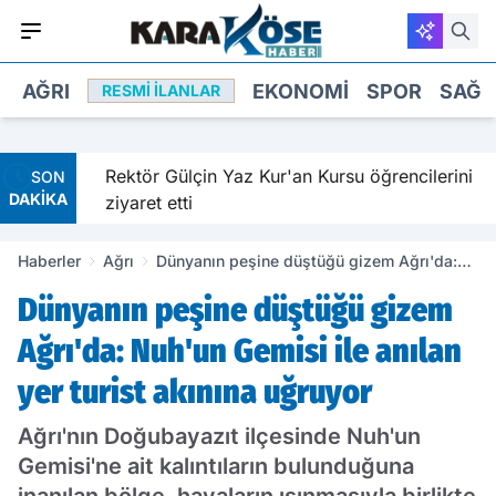
AĞRI
EKONOMI
SPOR
SAĞL
RESMI İLANLAR
ldırıldı
Rektör Gülçin Yaz Kur'an Kursu öğrencilerini
SON
DAKİKA
ziyaret etti
Haberler
Ağrı
Dünyanın peşine düştüğü gizem Ağrı'da:
Nuh'un Gemisi ile anılan yer turist akınına
Dünyanın peşine düştüğü gizem
uğruyor
Ağrı'da: Nuh'un Gemisi ile anılan
yer turist akınına uğruyor
Ağrı'nın Doğubayazıt ilçesinde Nuh'un
Gemisi'ne ait kalıntıların bulunduğuna