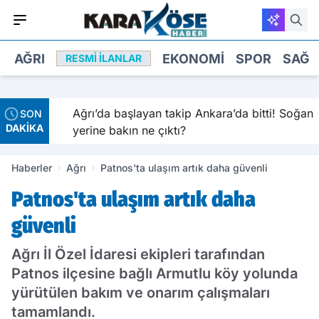
AĞRI
EKONOMI
SPOR
SAĞL
RESMI İLANLAR
Ağrı’da başlayan takip Ankara’da bitti! Soğan
SON
DAKİKA
yerine bakın ne çıktı?
Haberler
Ağrı
Patnos'ta ulaşım artık daha güvenli
Patnos'ta ulaşım artık daha
güvenli
Ağrı İl Özel İdaresi ekipleri tarafından
Patnos ilçesine bağlı Armutlu köy yolunda
yürütülen bakım ve onarım çalışmaları
tamamlandı.