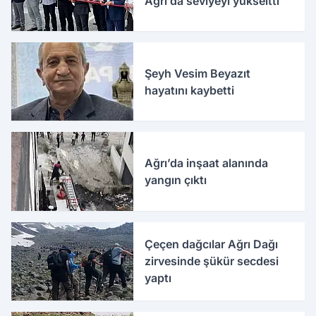
Ağrı’da seviyeyi yükseltti
Şeyh Vesim Beyazıt
hayatını kaybetti
Ağrı’da inşaat alanında
yangın çıktı
Çeçen dağcılar Ağrı Dağı
zirvesinde şükür secdesi
yaptı