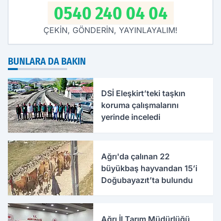
0540 240 04 04
ÇEKİN, GÖNDERİN, YAYINLAYALIM!
BUNLARA DA BAKIN
DSİ Eleşkirt’teki taşkın
koruma çalışmalarını
yerinde inceledi
Ağrı'da çalınan 22
büyükbaş hayvandan 15’i
Doğubayazıt’ta bulundu
Ağrı İl Tarım Müdürlüğü