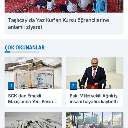
Taşlıçay'da Yaz Kur'an Kursu öğrencilerine
anlamlı ziyaret
ÇOK OKUNANLAR
1
2
SGK'dan Emekli
Eski Milletvekili Ağrılı iş
Maaşlarına Yeni Kesinti
insanı hayatını kaybetti
Düzenlemesi! Prim
Borçları Aylıklardan
Tahsil Edilecek