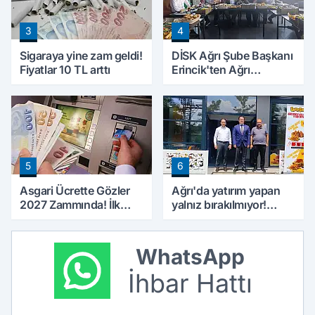
3
4
Sigaraya yine zam geldi!
DİSK Ağrı Şube Başkanı
Fiyatlar 10 TL arttı
Erincik'ten Ağrı
Belediyesi'ne sert tepki!
5
6
Asgari Ücrette Gözler
Ağrı'da yatırım yapan
2027 Zammında! İlk
yalnız bırakılmıyor!
Zamlı Maaşın
Defterdar Şimşek'ten
Ödeneceği Tarih
ziyaret
Netleşti
WhatsApp
İhbar Hattı