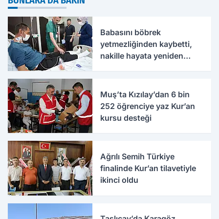
BUNLARA DA BAKIN
Babasını böbrek
yetmezliğinden kaybetti,
nakille hayata yeniden
tutundu
Muş’ta Kızılay’dan 6 bin
252 öğrenciye yaz Kur’an
kursu desteği
Ağrılı Semih Türkiye
finalinde Kur’an tilavetiyle
ikinci oldu
Taşlıçay’da Karagöz