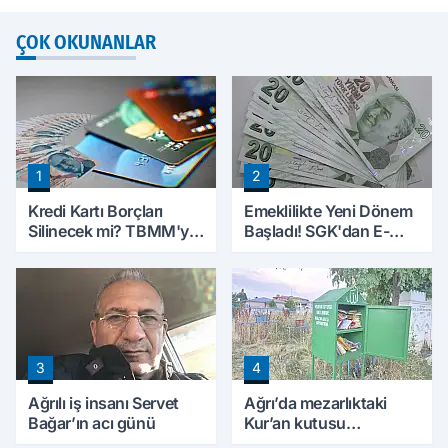
ÇOK OKUNANLAR
1
2
Kredi Kartı Borçları
Emeklilikte Yeni Dönem
Silinecek mi? TBMM'ye
Başladı! SGK'dan E-
Sunulan Tekliflerin
Devlet Hamlesi
Ayrıntıları Belli Oldu
3
4
Ağrılı iş insanı Servet
Ağrı’da mezarlıktaki
Bağar’ın acı günü
Kur’an kutusu
vatandaşlardan yoğun