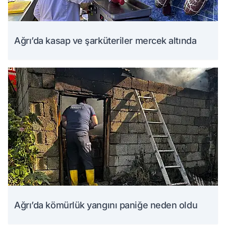
Ağrı’da kasap ve şarküteriler mercek altında
Ağrı’da kömürlük yangını paniğe neden oldu