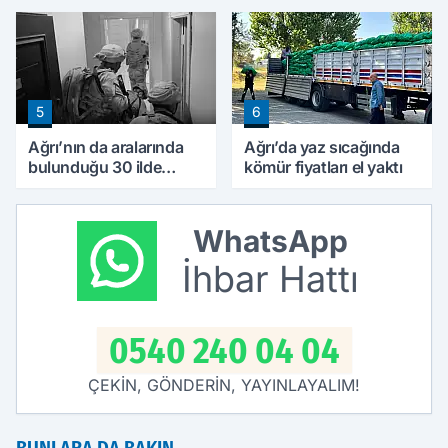
ilgi görüyor
5
6
Ağrı’nın da aralarında
Ağrı’da yaz sıcağında
bulunduğu 30 ilde
kömür fiyatları el yaktı
DEAŞ operasyonu: 104
şüpheli yakalandı
WhatsApp
İhbar Hattı
0540 240 04 04
ÇEKİN, GÖNDERİN, YAYINLAYALIM!