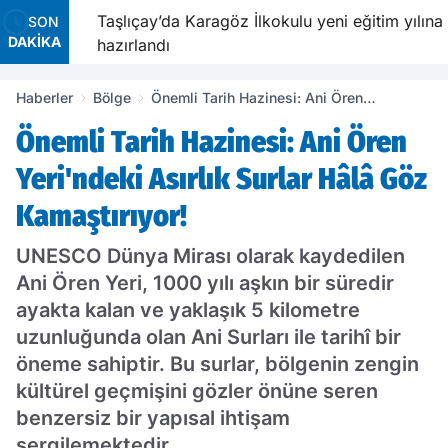
avetiyle
Taşlıçay’da Karagöz İlkokulu yeni eğitim yılına
SON
DAKİKA
hazırlandı
Haberler
Bölge
Önemli Tarih Hazinesi: Ani Ören
Yeri'ndeki Asırlık Surlar Hâlâ Göz
Önemli Tarih Hazinesi: Ani Ören
Kamaştırıyor!
Yeri'ndeki Asırlık Surlar Hâlâ Göz
Kamaştırıyor!
UNESCO Dünya Mirası olarak kaydedilen
Ani Ören Yeri, 1000 yılı aşkın bir süredir
ayakta kalan ve yaklaşık 5 kilometre
uzunluğunda olan Ani Surları ile tarihî bir
öneme sahiptir. Bu surlar, bölgenin zengin
kültürel geçmişini gözler önüne seren
benzersiz bir yapısal ihtişam
sergilemektedir.