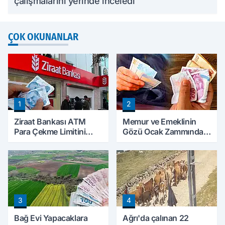
çalışmalarını yerinde inceledi
ÇOK OKUNANLAR
1
2
Ziraat Bankası ATM
Memur ve Emeklinin
Para Çekme Limitini
Gözü Ocak Zammında:
Artırdı: Günlük Ücretsiz
İlk Hesaplamalar Belli
Limit 30 Bin TL Oldu
Olmaya Başladı
3
4
Bağ Evi Yapacaklara
Ağrı'da çalınan 22