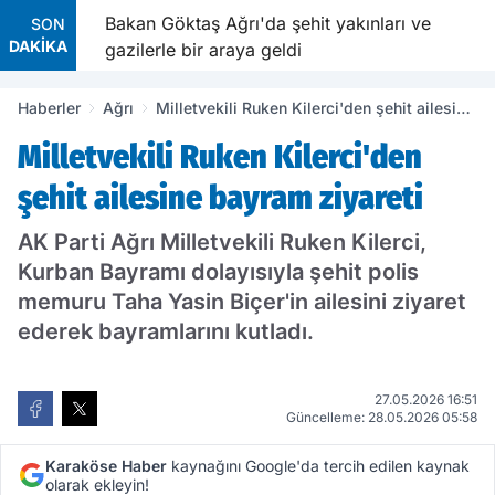
 yaktı
Bakan Göktaş Ağrı'da şehit yakınları ve
SON
DAKİKA
gazilerle bir araya geldi
Haberler
Ağrı
Milletvekili Ruken Kilerci'den şehit ailesine
bayram ziyareti
Milletvekili Ruken Kilerci'den
şehit ailesine bayram ziyareti
AK Parti Ağrı Milletvekili Ruken Kilerci,
Kurban Bayramı dolayısıyla şehit polis
memuru Taha Yasin Biçer'in ailesini ziyaret
ederek bayramlarını kutladı.
27.05.2026 16:51
Güncelleme: 28.05.2026 05:58
Karaköse Haber
kaynağını Google'da tercih edilen kaynak
olarak ekleyin!