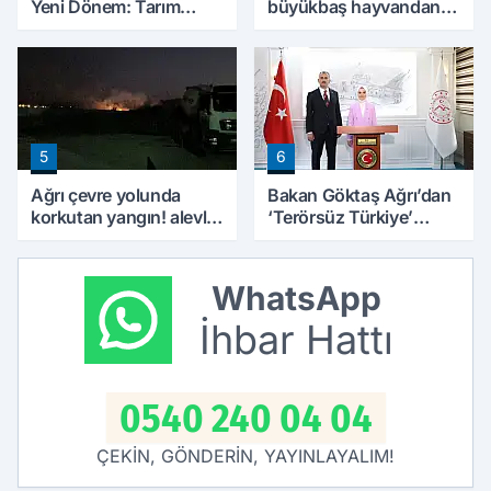
Yeni Dönem: Tarım
büyükbaş hayvandan
Arazilerinde Yapılaşma
15’i Doğubayazıt’ta
Şartları Değişti
bulundu
5
6
Ağrı çevre yolunda
Bakan Göktaş Ağrı’dan
korkutan yangın! alevler
‘Terörsüz Türkiye’
geceyi aydınlattı
mesajı verdi
WhatsApp
İhbar Hattı
0540 240 04 04
ÇEKİN, GÖNDERİN, YAYINLAYALIM!