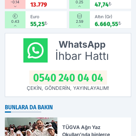
-0.14
0.25
13.779
47,74
₺
Euro
Altın (Gr)
0.43
2.59
55,25
₺
6.660,55
₺
WhatsApp
İhbar Hattı
0540 240 04 04
ÇEKİN, GÖNDERİN, YAYINLAYALIM!
BUNLARA DA BAKIN
TÜGVA Ağrı Yaz
Okulları’nda binlerce