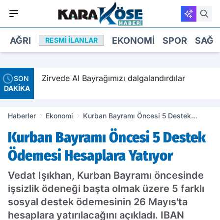
AĞRI
EKONOMI
SPOR
SAĞL
RESMI İLANLAR
talığa
Zirvede Al Bayrağımızı dalgalandırdılar
SON
DAKİKA
Haberler
Ekonomi
Kurban Bayramı Öncesi 5 Destek
Ödemesi Hesaplara Yatıyor
Kurban Bayramı Öncesi 5 Destek
Ödemesi Hesaplara Yatıyor
Vedat Işıkhan, Kurban Bayramı öncesinde
işsizlik ödeneği başta olmak üzere 5 farklı
sosyal destek ödemesinin 26 Mayıs'ta
hesaplara yatırılacağını açıkladı. IBAN