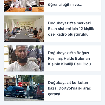
öğrenci eğitim ve
etkinliklerle buluşuyor
Doğubayazıt’ta merkezi
Ezan sistemi için 12 kişilik
özel kadro oluşturuldu
Doğubayazıt’ta Boğazı
Kesilmiş Halde Bulunan
Kişinin Kimliği Belli Oldu
Doğubayazıt korkutan
kaza: Dörtyol’da iki araç
çarpıştı